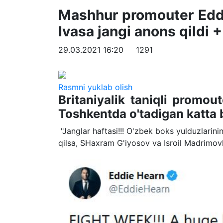
Mashhur promouter Eddi
Ivasa jangi anons qildi 
29.03.2021 16:20
1291
Rasmni yuklab olish
Britaniyalik taniqli promou
Toshkentda o'tadigan katta b
"Janglar haftasi!!! O'zbek boks yulduzlarin
qilsa, SHaxram G'iyosov va Isroil Madrimovla