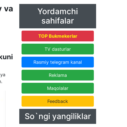
v va
Yordamchi
sahifalar
TOP Bukmekerlar
TV dasturlar
kuni
Rasmiy telegram kanal
oya
Reklama
n.
Maqolalar
Feedback
So`ngi yangiliklar