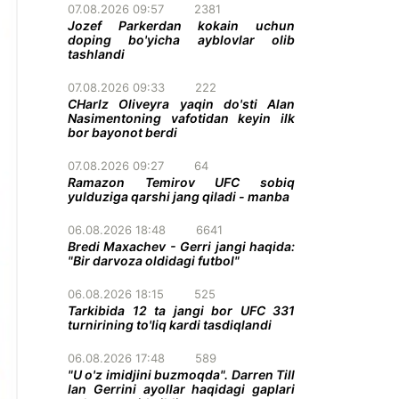
07.08.2026 09:57
2381
Jozef Parkerdan kokain uchun
doping bo'yicha ayblovlar olib
tashlandi
07.08.2026 09:33
222
CHarlz Oliveyra yaqin do'sti Alan
Nasimentoning vafotidan keyin ilk
bor bayonot berdi
07.08.2026 09:27
64
Ramazon Temirov UFC sobiq
yulduziga qarshi jang qiladi - manba
06.08.2026 18:48
6641
Bredi Maxachev - Gerri jangi haqida:
"Bir darvoza oldidagi futbol"
06.08.2026 18:15
525
Tarkibida 12 ta jangi bor UFC 331
turnirining to'liq kardi tasdiqlandi
06.08.2026 17:48
589
"U o'z imidjini buzmoqda". Darren Till
Ian Gerrini ayollar haqidagi gaplari