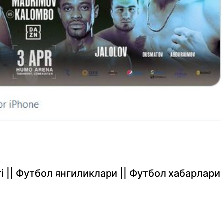
rlari || Футбол янгиликлари || Футбол хабарлари