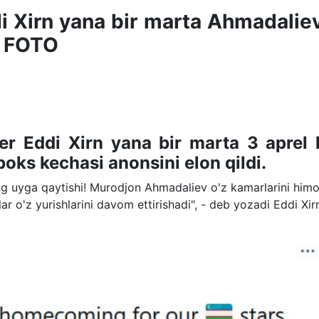
 Xirn yana bir marta Ahmadalie
+ FOTO
ter Eddi Xirn yana bir marta 3 aprel 
oks kechasi anonsini elon qildi.
ing uyga qaytishi! Murodjon Ahmadaliev o'z kamarlarini him
r o'z yurishlarini davom ettirishadi", - deb yozadi Eddi Xir