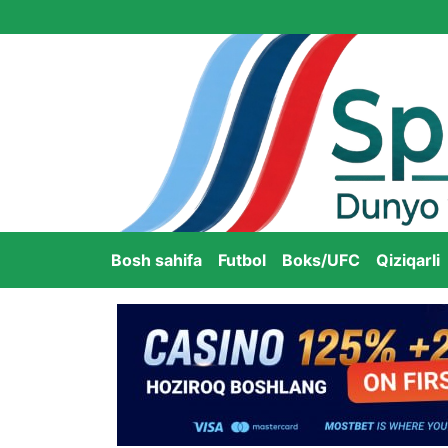
Bosh sahifa
Futbol
Boks/UFC
Qiziqarli