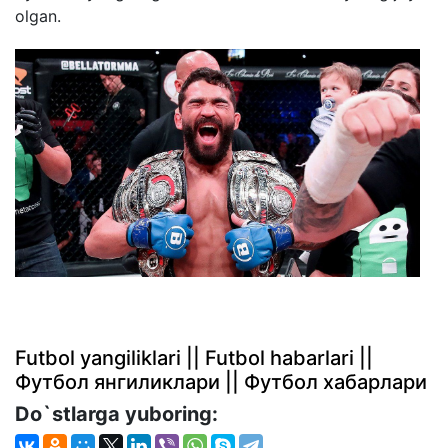
olgan.
Futbol yangiliklari || Futbol habarlari ||
Футбол янгиликлари || Футбол хабарлари
Do`stlarga yuboring: