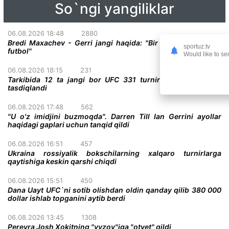
So`ngi yangiliklar
06.08.2026 18:48
2880
Bredi Maxachev - Gerri jangi haqida: "Bir darvoza oldidagi
sportuz.tv
futbol"
Would like to se
06.08.2026 18:15
231
Tarkibida 12 ta jangi bor UFC 331 turnirining to'liq kardi
tasdiqlandi
06.08.2026 17:48
562
"U o'z imidjini buzmoqda". Darren Till Ian Gerrini ayollar
haqidagi gaplari uchun tanqid qildi
06.08.2026 16:51
457
Ukraina rossiyalik bokschilarning xalqaro turnirlarga
qaytishiga keskin qarshi chiqdi
06.08.2026 15:51
450
Dana Uayt UFC`ni sotib olishdan oldin qanday qilib 380 000
dollar ishlab topganini aytib berdi
06.08.2026 13:45
1308
Pereyra Josh Xokitning "vyzov"iga "otvet" qildi