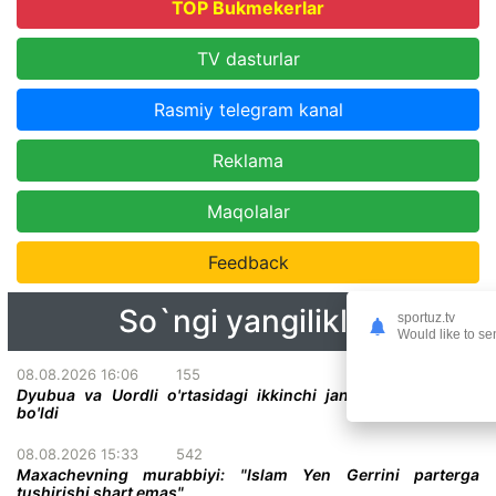
TOP Bukmekerlar
TV dasturlar
Rasmiy telegram kanal
Reklama
Maqolalar
Feedback
So`ngi yangiliklar
sportuz.tv
Would like to se
08.08.2026 16:06
155
Dyubua va Uordli o'rtasidagi ikkinchi jang sanasi malum
bo'ldi
08.08.2026 15:33
542
Maxachevning murabbiyi: "Islam Yen Gerrini parterga
tushirishi shart emas"