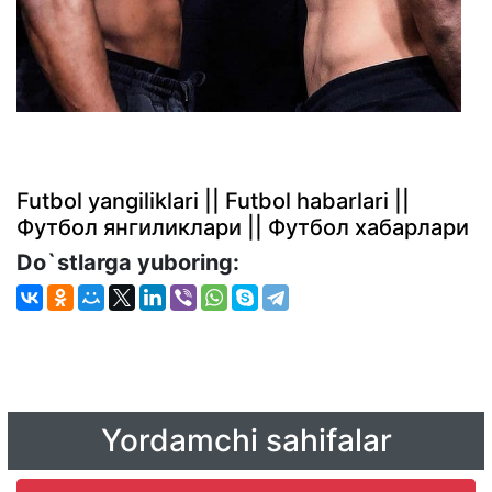
Futbol yangiliklari || Futbol habarlari ||
Футбол янгиликлари || Футбол хабарлари
Do`stlarga yuboring:
Yordamchi sahifalar