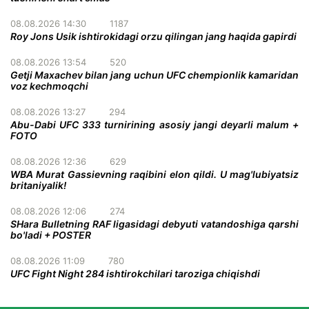
08.08.2026 14:30
1187
Roy Jons Usik ishtirokidagi orzu qilingan jang haqida gapirdi
08.08.2026 13:54
520
Getji Maxachev bilan jang uchun UFC chempionlik kamaridan
voz kechmoqchi
08.08.2026 13:27
294
Abu-Dabi UFC 333 turnirining asosiy jangi deyarli malum +
FOTO
08.08.2026 12:36
629
WBA Murat Gassievning raqibini elon qildi. U mag'lubiyatsiz
britaniyalik!
08.08.2026 12:06
274
SHara Bulletning RAF ligasidagi debyuti vatandoshiga qarshi
bo'ladi + POSTER
08.08.2026 11:09
780
UFC Fight Night 284 ishtirokchilari taroziga chiqishdi