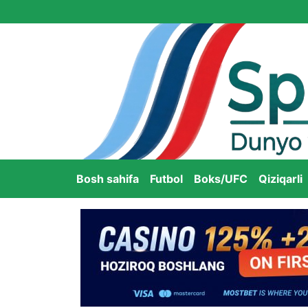
Bosh sahifa
Futbol
Boks/UFC
Qiziqarli