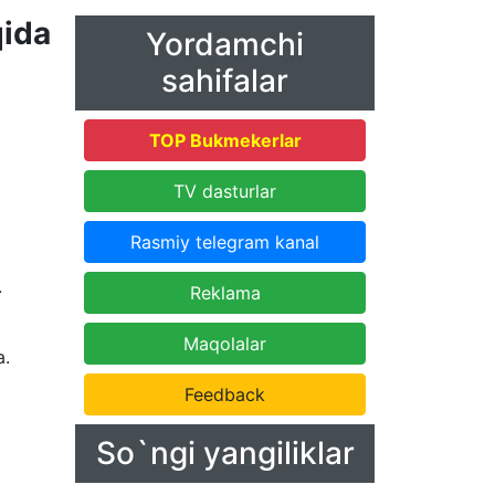
ida
Yordamchi
sahifalar
TOP Bukmekerlar
TV dasturlar
Rasmiy telegram kanal
.
Reklama
Maqolalar
a.
Feedback
So`ngi yangiliklar