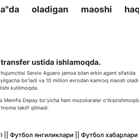
ona"da oladigan maoshi haq
 transfer ustida ishlamoqda.
hujumchisi Serxio Aguero jamoa bilan erkin agent sifatida
yilgacha bo'ladi va 10 million evrodan kamroq maosh oladi
ilishi kutilmoqda.
hisi Memfis Depay bo'yicha ham muzokaralar o'tkazishmoqd
noma taklif qilinadi.
rlari || Футбол янгиликлари || Футбол хабарлари