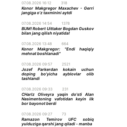
07.08.2026 16:12
318
Konor Makgregor Maxachev - Gerri
jangiga o'z taxminini aytdi
07.08.2026 14:54
1378
BUM! Robert Uittaker Bogdan Guskov
bilan jang qilish niyatida!
07.08.2026 13:48
664
Konor Makgregor: "Endi haqiqiy
mehnat boshlanadi"
07.08.2026 09:57
2521
Jozef Parkerdan kokain uchun
doping bo'yicha ayblovlar olib
tashlandi
07.08.2026 09:33
231
CHarlz Oliveyra yaqin do'sti Alan
Nasimentoning vafotidan keyin ilk
bor bayonot berdi
07.08.2026 09:27
73
Ramazon Temirov UFC sobiq
yulduziga qarshi jang qiladi - manba