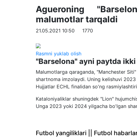
Agueroning "Barsel
malumotlar tarqaldi
21.05.2021 10:50
1770
Rasmni yuklab olish
"Barselona" ayni paytda ikki
Malumotlarga qaraganda, "Manchester Siti" 
shartnoma imzolaydi. Uning kelishuvi 2023 
Hujjatlar ECHL finalidan so'ng rasmiylashtir
Kataloniyaliklar shuningdek "Lion" hujumc
Unga 2023 yoki 2024 yilgacha bo'lgan shart
Futbol yangiliklari || Futbol haba