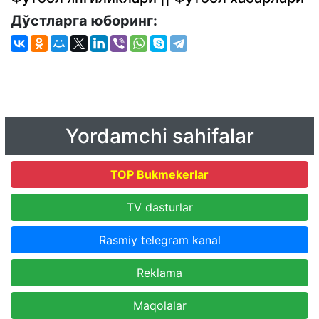
Дўстларга юборинг:
Yordamchi sahifalar
TOP Bukmekerlar
TV dasturlar
Rasmiy telegram kanal
Reklama
Maqolalar