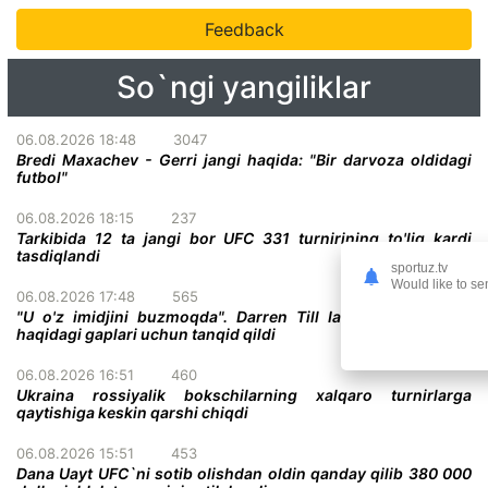
Feedback
So`ngi yangiliklar
06.08.2026 18:48
3047
Bredi Maxachev - Gerri jangi haqida: "Bir darvoza oldidagi
futbol"
06.08.2026 18:15
237
Tarkibida 12 ta jangi bor UFC 331 turnirining to'liq kardi
tasdiqlandi
sportuz.tv
Would like to se
06.08.2026 17:48
565
"U o'z imidjini buzmoqda". Darren Till Ian Gerrini ayollar
haqidagi gaplari uchun tanqid qildi
06.08.2026 16:51
460
Ukraina rossiyalik bokschilarning xalqaro turnirlarga
qaytishiga keskin qarshi chiqdi
06.08.2026 15:51
453
Dana Uayt UFC`ni sotib olishdan oldin qanday qilib 380 000