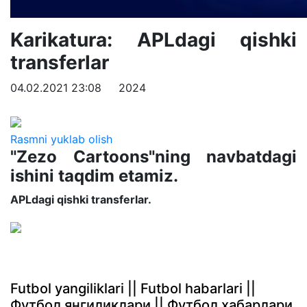
Karikatura: APLdagi qishki
transferlar
04.02.2021 23:08
2024
Rasmni yuklab olish
"Zezo Cartoons"ning navbatdagi
ishini taqdim etamiz.
APLdagi qishki transferlar.
Futbol yangiliklari || Futbol habarlari ||
Футбол янгиликлари || Футбол хабарлари