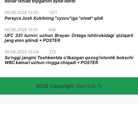
dollar ishlab topganini aytib berdi
06.08.2026 13:45
1311
Pereyra Josh Xokitning "vyzov"iga "otvet" qildi
06.08.2026 12:51
448
UFC 331 turniri uchun Brayan Ortega ishtirokidagi qiziqarli
jang elon qilindi + POSTER
06.08.2026 12:24
213
So'nggi jangini Toshkentda o'tkazgan qozog'istonlik bokschi
WBC kamari uchun ringga chiqadi + POSTER
2026 Copyright:
SportUz.Tv