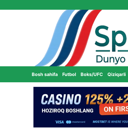
Bosh sahifa
Futbol
Boks/UFC
Qiziqarli