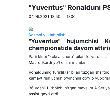
"Yuventus" Ronalduni P
04.06.2021 13:50
1800
Rasmni yuklab olish
"Yuventus" hujumchisi Kr
chempionatida davom ettiri
Parij klubi "keksa sinora" bilan forvardlar al
Mauro Ikardi yo'l olishi mumkin.
Ronalduning turinliklar bilan tuzgan shart
kamaytirish uchun o'yinchini qo'yib yuboris
36 yoshli futbolchi o'tgan mavsum A Seriya
assist qayd etdi.