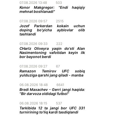
07.08.2026 13:48
503
Konor Makgregor: "Endi haqiqiy
mehnat boshlanadi"
07.08.2026 09:57
2515
Jozef Parkerdan kokain uchun
doping bo'yicha ayblovlar olib
tashlandi
07.08.2026 09:33
222
CHarlz Oliveyra yaqin do'sti Alan
Nasimentoning vafotidan keyin ilk
bor bayonot berdi
07.08.2026 09:27
67
Ramazon Temirov UFC sobiq
yulduziga qarshi jang qiladi - manba
06.08.2026 18:48
6641
Bredi Maxachev - Gerri jangi haqida:
"Bir darvoza oldidagi futbol"
06.08.2026 18:15
537
Tarkibida 12 ta jangi bor UFC 331
turnirining to'liq kardi tasdiqlandi