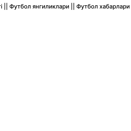
rlari || Футбол янгиликлари || Футбол хабарлари