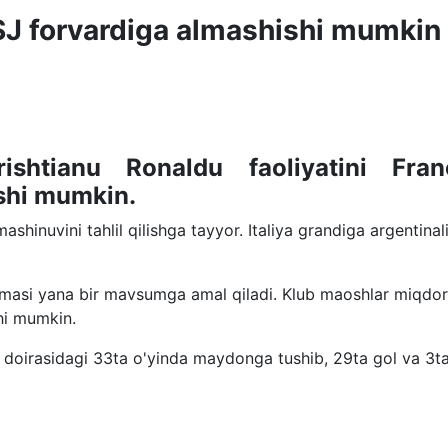
SJ forvardiga almashishi mumkin
ishtianu Ronaldu faoliyatini Fran
shi mumkin.
mashinuvini tahlil qilishga tayyor. Italiya grandiga argentinal
nomasi yana bir mavsumga amal qiladi. Klub maoshlar miqdor
hi mumkin.
 doirasidagi 33ta o'yinda maydonga tushib, 29ta gol va 3t