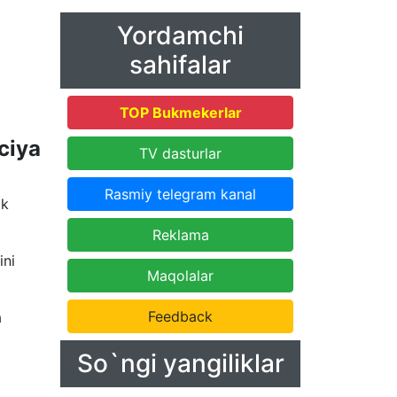
Yordamchi
sahifalar
TOP Bukmekerlar
ciya
TV dasturlar
Rasmiy telegram kanal
ik
Reklama
ini
Maqolalar
Feedback
a
So`ngi yangiliklar