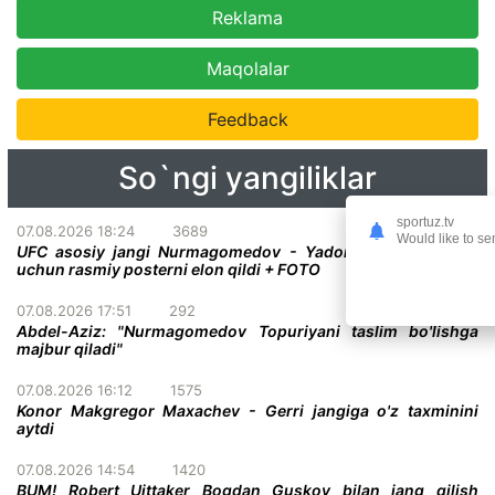
Reklama
Maqolalar
Feedback
So`ngi yangiliklar
sportuz.tv
07.08.2026 18:24
3689
Would like to se
UFC asosiy jangi Nurmagomedov - Yadong bo'lgan turnir
uchun rasmiy posterni elon qildi + FOTO
07.08.2026 17:51
292
Abdel-Aziz: "Nurmagomedov Topuriyani taslim bo'lishga
majbur qiladi"
07.08.2026 16:12
1575
Konor Makgregor Maxachev - Gerri jangiga o'z taxminini
aytdi
07.08.2026 14:54
1420
BUM! Robert Uittaker Bogdan Guskov bilan jang qilish