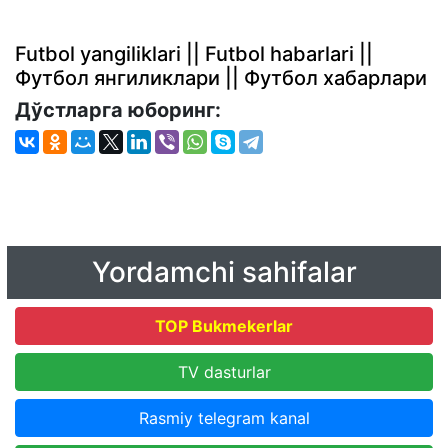
Futbol yangiliklari || Futbol habarlari ||
Футбол янгиликлари || Футбол хабарлари
Дўстларга юборинг:
Yordamchi sahifalar
TOP Bukmekerlar
TV dasturlar
Rasmiy telegram kanal