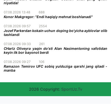
niyatida!
07.08.2026 13:48
688
Konor Makgregor: "Endi haqiqiy mehnat boshlanadi"
07.08.2026 09:57
2554
Jozef Parkerdan kokain uchun doping bo'yicha ayblovlar olib
tashlandi
07.08.2026 09:33
261
CHarlz Oliveyra yaqin do'sti Alan Nasimentoning vafotidan
keyin ilk bor bayonot berdi
07.08.2026 09:27
106
Ramazon Temirov UFC sobiq yulduziga qarshi jang qiladi -
manba
2026 Copyright:
SportUz.Tv