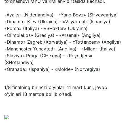
to'qnashuvi MYU va «Milan» o'rtasida kechadi.
«Ayaks» (Niderlandiya) - «Yang Boyz» (SHveycariya)
«Dinamo» Kiev (Ukraina) - «Vilyarreal» (Ispaniya)
«Roma» (Italiya) - «SHaxter» (Ukraina)
«Olimpiakos» (Greciya) - «Arsenal» (Angliya)
«Dinamo» Zagreb (Xorvatiya) - «Tottenxem» (Angliya)
«Manchester Yunayted» (Angliya) - «Milan» (Italiya)
«Slaviya» Praga (CHexiya) - «Reyndjers»
(SHotlandiya)
«Granada» (Ispaniya) - «Molde» (Norvegiya)
1/8 finalning birinchi o'yinlari 11 mart kuni, javob
o'yinlari 18 martda bo'lib o'tadi.