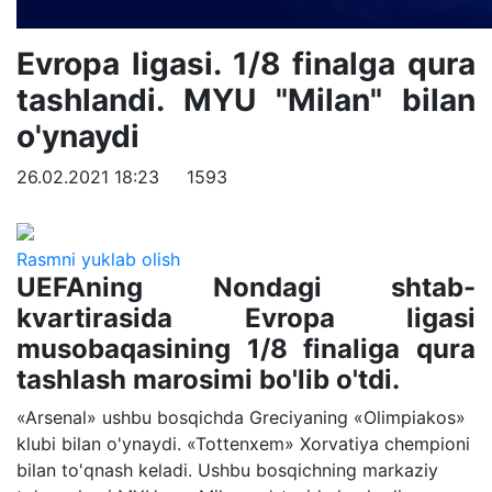
Evropa ligasi. 1/8 finalga qura
tashlandi. MYU "Milan" bilan
o'ynaydi
26.02.2021 18:23
1593
Rasmni yuklab olish
UEFAning Nondagi shtab-
kvartirasida Evropa ligasi
musobaqasining 1/8 finaliga qura
tashlash marosimi bo'lib o'tdi.
«Arsenal» ushbu bosqichda Greciyaning «Olimpiakos»
klubi bilan o'ynaydi. «Tottenxem» Xorvatiya chempioni
bilan to'qnash keladi. Ushbu bosqichning markaziy