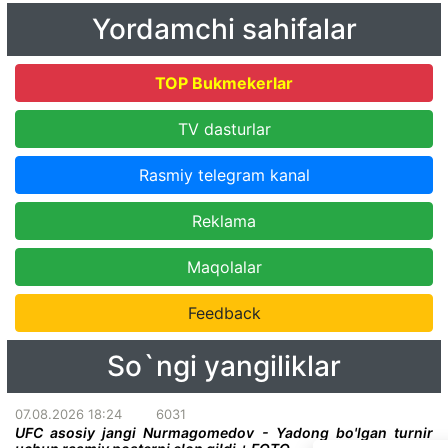
Yordamchi sahifalar
TOP Bukmekerlar
TV dasturlar
Rasmiy telegram kanal
Reklama
Maqolalar
Feedback
So`ngi yangiliklar
07.08.2026 18:24
6031
UFC asosiy jangi Nurmagomedov - Yadong bo'lgan turnir