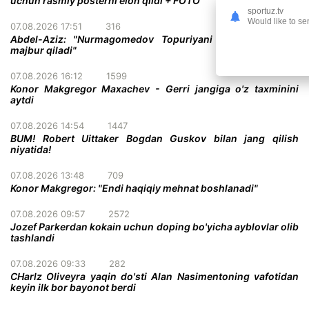
uchun rasmiy posterni elon qildi + FOTO
sportuz.tv
Would like to se
07.08.2026 17:51
316
Abdel-Aziz: "Nurmagomedov Topuriyani taslim bo'lishga
majbur qiladi"
07.08.2026 16:12
1599
Konor Makgregor Maxachev - Gerri jangiga o'z taxminini
aytdi
07.08.2026 14:54
1447
BUM! Robert Uittaker Bogdan Guskov bilan jang qilish
niyatida!
07.08.2026 13:48
709
Konor Makgregor: "Endi haqiqiy mehnat boshlanadi"
07.08.2026 09:57
2572
Jozef Parkerdan kokain uchun doping bo'yicha ayblovlar olib
tashlandi
07.08.2026 09:33
282
CHarlz Oliveyra yaqin do'sti Alan Nasimentoning vafotidan
keyin ilk bor bayonot berdi