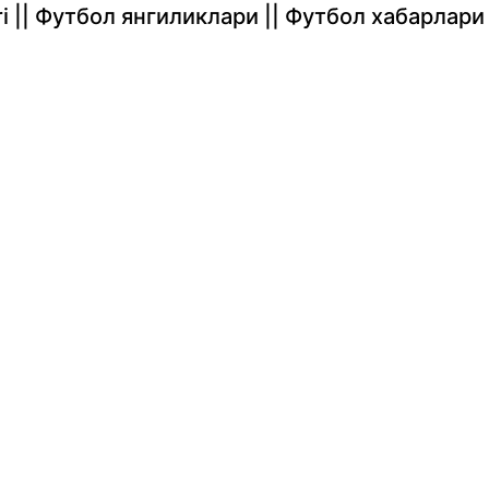
rlari || Футбол янгиликлари || Футбол хабарлари