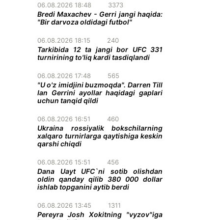
06.08.2026 18:48
3373
Bredi Maxachev - Gerri jangi haqida:
"Bir darvoza oldidagi futbol"
06.08.2026 18:15
240
Tarkibida 12 ta jangi bor UFC 331
turnirining to'liq kardi tasdiqlandi
06.08.2026 17:48
565
"U o'z imidjini buzmoqda". Darren Till
Ian Gerrini ayollar haqidagi gaplari
uchun tanqid qildi
06.08.2026 16:51
460
Ukraina rossiyalik bokschilarning
xalqaro turnirlarga qaytishiga keskin
qarshi chiqdi
06.08.2026 15:51
456
Dana Uayt UFC`ni sotib olishdan
oldin qanday qilib 380 000 dollar
ishlab topganini aytib berdi
06.08.2026 13:45
1311
Pereyra Josh Xokitning "vyzov"iga