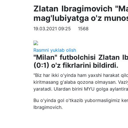
Zlatan Ibragimovich "M
mag'lubiyatga o'z munosa
19.03.2021 09:25
1568
Rasmni yuklab olish
"Milan" futbolchisi Zlatan
(0:1) o'z fikrlarini bildirdi.
"Biz har ikki o'yinda ham yaxshi harakat qil
kiritmasang g'alaba qozona olmaysan. Vaziy
yaratadi. Ulardan birini MYU golga aylantira 
Bu o'yinda gol o'tkazib yubormasligimiz ker
Ibragimovich.