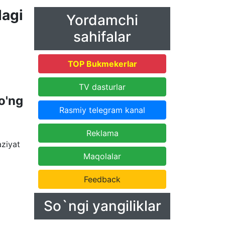
dagi
Yordamchi
sahifalar
TOP Bukmekerlar
TV dasturlar
o'ng
Rasmiy telegram kanal
Reklama
aziyat
Maqolalar
Feedback
So`ngi yangiliklar