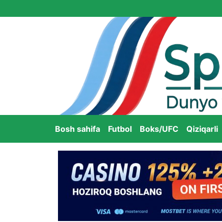
Bosh sahifa
Futbol
Boks/UFC
Qiziqarli