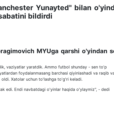
anchester Yunayted" bilan o'yin
batini bildirdi
 Ibragimovich MYUga qarshi o'yindan s
dik, vaziyatlar yaratdik. Ammo futbol shunday - sen to'p
atlardan foydalanmasang barchasi qiyinlashadi va raqib v
oldi. Xatolar uchun to'lashga to'g'ri keladi.
ak edi. Endi navbatdagi o'yinlar haqida o'ylaymiz", - dedi