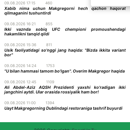
09.08.2026 17:15
460
Xabib nima uchun Makgregorni hech qachon haqorat
qilmaganini tushuntirdi
09.08.2026 16:21
855
Ikki vaznda sobiq UFC chempioni promoushendagi
hakamlikni tanqid qildi
09.08.2026 15:36
811
Usik faoliyatidagi so'nggi jang haqida: "Bizda ikkita variant
bor"
09.08.2026 14:24
1753
"U bilan hammasi tamom bo'lgan". Overim Makgregor haqida
09.08.2026 12:45
1109
Ali Abdel-Aziz AQSH Prezidenti yaxshi ko'radigan ikki
jangchini aytdi. Ular orasida rossiyalik ham bor!
09.08.2026 11:00
1394
Uayt Makgregorning Dublindagi restoraniga tashrif buyurdi