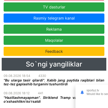
TV dasturlar
Rasmiy telegram kanal
Reklama
Maqolalar
Feedback
So`ngi yangiliklar
09.08.2026 18:54
4330
"Bu ularga tasir qilardi". Xabib jang paytida raqiblari bilan
tez-tez gaplashib turganini tushuntirdi
sportuz.tv
09.08.2026 18:12
441
Would like to se
"Hazillashmayapman". Striklend Tramp va Gitler o'rtasida
o'xshashlikni ko'rsatdi