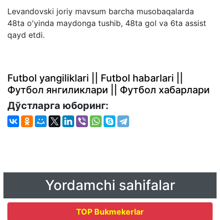
Levandovski joriy mavsum barcha musobaqalarda
48ta o'yinda maydonga tushib, 48ta gol va 6ta assist
qayd etdi.
Futbol yangiliklari || Futbol habarlari ||
Футбол янгиликлари || Футбол хабарлари
Дўстларга юборинг:
Yordamchi sahifalar
TOP Bukmekerlar