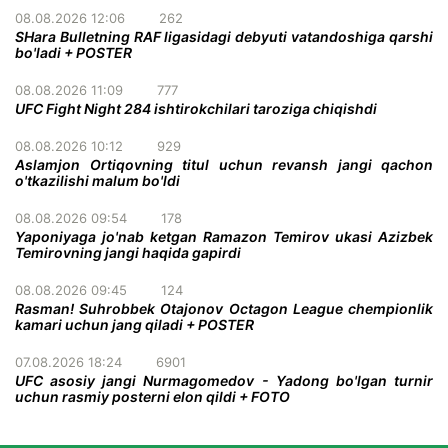
08.08.2026 12:06
262
SHara Bulletning RAF ligasidagi debyuti vatandoshiga qarshi
bo'ladi + POSTER
08.08.2026 11:09
777
UFC Fight Night 284 ishtirokchilari taroziga chiqishdi
08.08.2026 10:12
929
Aslamjon Ortiqovning titul uchun revansh jangi qachon
o'tkazilishi malum bo'ldi
08.08.2026 09:54
178
Yaponiyaga jo'nab ketgan Ramazon Temirov ukasi Azizbek
Temirovning jangi haqida gapirdi
08.08.2026 09:45
124
Rasman! Suhrobbek Otajonov Octagon League chempionlik
kamari uchun jang qiladi + POSTER
07.08.2026 18:24
6901
UFC asosiy jangi Nurmagomedov - Yadong bo'lgan turnir
uchun rasmiy posterni elon qildi + FOTO