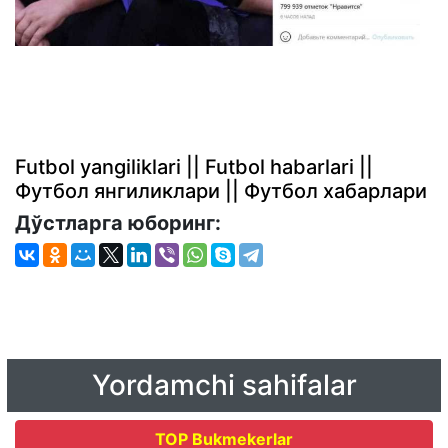
Futbol yangiliklari || Futbol habarlari ||
Футбол янгиликлари || Футбол хабарлари
Дўстларга юборинг:
Yordamchi sahifalar
TOP Bukmekerlar