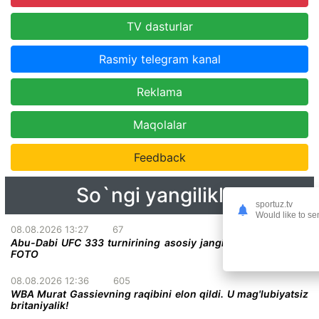
TV dasturlar
Rasmiy telegram kanal
Reklama
Maqolalar
Feedback
So`ngi yangiliklar
sportuz.tv
Would like to se
08.08.2026 13:27
67
Abu-Dabi UFC 333 turnirining asosiy jangi deyarli malum +
FOTO
08.08.2026 12:36
605
WBA Murat Gassievning raqibini elon qildi. U mag'lubiyatsiz
britaniyalik!