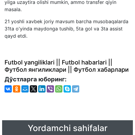
yilga uzaytira olishi mumkin, ammo transfer qiyin
masala.
21 yoshli xavbek joriy mavsum barcha musobaqalarda
31ta o'yinda maydonga tushib, 5ta gol va 3ta assist
qayd etdi.
Futbol yangiliklari || Futbol habarlari ||
Футбол янгиликлари || Футбол хабарлари
Дўстларга юборинг:
Yordamchi sahifalar