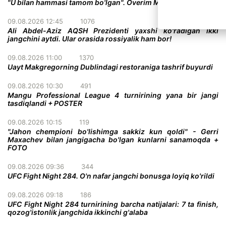
"U bilan hammasi tamom bo'lgan". Overim Makgregor haqida
09.08.2026 12:45
1076
Ali Abdel-Aziz AQSH Prezidenti yaxshi ko'radigan ikki
jangchini aytdi. Ular orasida rossiyalik ham bor!
09.08.2026 11:00
1370
Uayt Makgregorning Dublindagi restoraniga tashrif buyurdi
09.08.2026 10:30
491
Mangu Professional League 4 turnirining yana bir jangi
tasdiqlandi + POSTER
09.08.2026 10:15
119
"Jahon chempioni bo'lishimga sakkiz kun qoldi" - Gerri
Maxachev bilan jangigacha bo'lgan kunlarni sanamoqda +
FOTO
09.08.2026 09:36
344
UFC Fight Night 284. O'n nafar jangchi bonusga loyiq ko'rildi
09.08.2026 09:18
186
UFC Fight Night 284 turnirining barcha natijalari: 7 ta finish,
qozog'istonlik jangchida ikkinchi g'alaba