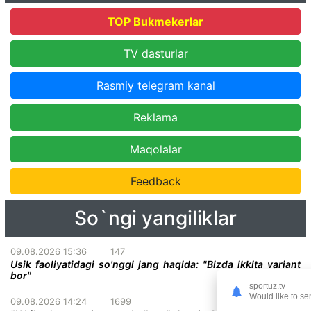
TOP Bukmekerlar
TV dasturlar
Rasmiy telegram kanal
Reklama
Maqolalar
Feedback
So`ngi yangiliklar
09.08.2026 15:36
147
Usik faoliyatidagi so'nggi jang haqida: "Bizda ikkita variant
bor"
sportuz.tv
Would like to se
09.08.2026 14:24
1699