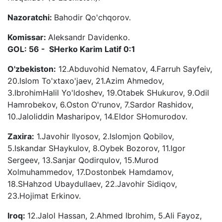
Nazoratchi:
Bahodir Qo'chqorov.
Komissar:
Aleksandr Davidenko.
GOL: 56 - SHerko Karim Latif 0:1
O'zbekiston:
12.Abduvohid Nematov, 4.Farruh Sayfeiv,
20.Islom To'xtaxo'jaev, 21.Azim Ahmedov,
3.IbrohimHalil Yo'ldoshev, 19.Otabek SHukurov, 9.Odil
Hamrobekov, 6.Oston O'runov, 7.Sardor Rashidov,
10.Jaloliddin Masharipov, 14.Eldor SHomurodov.
Zaxira:
1.Javohir Ilyosov, 2.Islomjon Qobilov,
5.Iskandar SHaykulov, 8.Oybek Bozorov, 11.Igor
Sergeev, 13.Sanjar Qodirqulov, 15.Murod
Xolmuhammedov, 17.Dostonbek Hamdamov,
18.SHahzod Ubaydullaev, 22.Javohir Sidiqov,
23.Hojimat Erkinov.
Iroq:
12.Jalol Hassan, 2.Ahmed Ibrohim, 5.Ali Fayoz,