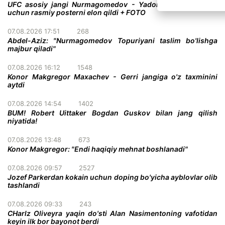
UFC asosiy jangi Nurmagomedov - Yadong bo'lgan turnir
uchun rasmiy posterni elon qildi + FOTO
07.08.2026 17:51
268
Abdel-Aziz: "Nurmagomedov Topuriyani taslim bo'lishga
majbur qiladi"
07.08.2026 16:12
1548
Konor Makgregor Maxachev - Gerri jangiga o'z taxminini
aytdi
07.08.2026 14:54
1402
BUM! Robert Uittaker Bogdan Guskov bilan jang qilish
niyatida!
07.08.2026 13:48
673
Konor Makgregor: "Endi haqiqiy mehnat boshlanadi"
07.08.2026 09:57
2527
Jozef Parkerdan kokain uchun doping bo'yicha ayblovlar olib
tashlandi
07.08.2026 09:33
243
CHarlz Oliveyra yaqin do'sti Alan Nasimentoning vafotidan
keyin ilk bor bayonot berdi