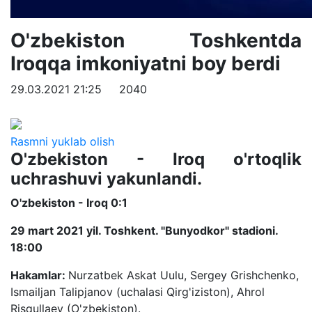
O'zbekiston Toshkentda
Iroqqa imkoniyatni boy berdi
29.03.2021 21:25
2040
Rasmni yuklab olish
O'zbekiston - Iroq o'rtoqlik
uchrashuvi yakunlandi.
O'zbekiston - Iroq 0:1
29 mart 2021 yil. Toshkent. "Bunyodkor" stadioni.
18:00
Hakamlar:
Nurzatbek Askat Uulu, Sergey Grishchenko,
Ismailjan Talipjanov (uchalasi Qirg'iziston), Ahrol
Risqullaev (O'zbekiston).