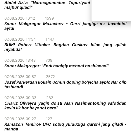
Abdel-Aziz: "Nurmagomedov Topuriyani taslim bo'lishga
majbur qiladi"
07.08.2026 16:12
1599
Konor Makgregor Maxachev - Gerri jangiga o'z taxminini
aytdi
07.08.2026 14:54
1447
BUM! Robert Uittaker Bogdan Guskov bilan jang qilish
niyatida!
07.08.2026 13:48
709
Konor Makgregor: "Endi haqiqiy mehnat boshlanadi"
07.08.2026 09:57
2572
Jozef Parkerdan kokain uchun doping bo'yicha ayblovlar olib
tashlandi
07.08.2026 09:33
282
CHarlz Oliveyra yaqin do'sti Alan Nasimentoning vafotidan
keyin ilk bor bayonot berdi
07.08.2026 09:27
127
Ramazon Temirov UFC sobiq yulduziga qarshi jang qiladi -
manba