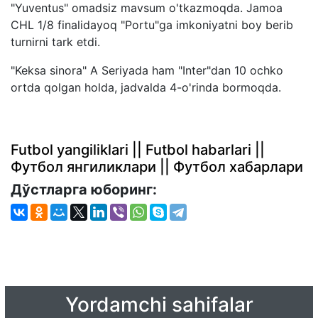
"Yuventus" omadsiz mavsum o'tkazmoqda. Jamoa
CHL 1/8 finalidayoq "Portu"ga imkoniyatni boy berib
turnirni tark etdi.
"Keksa sinora" A Seriyada ham "Inter"dan 10 ochko
ortda qolgan holda, jadvalda 4-o'rinda bormoqda.
Futbol yangiliklari || Futbol habarlari ||
Футбол янгиликлари || Футбол хабарлари
Дўстларга юборинг:
Yordamchi sahifalar