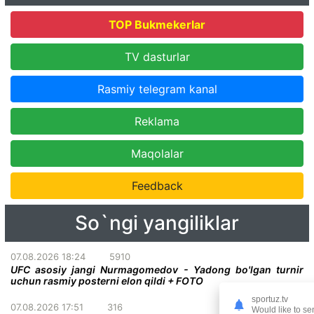
TOP Bukmekerlar
TV dasturlar
Rasmiy telegram kanal
Reklama
Maqolalar
Feedback
So`ngi yangiliklar
07.08.2026 18:24
5910
UFC asosiy jangi Nurmagomedov - Yadong bo'lgan turnir
uchun rasmiy posterni elon qildi + FOTO
sportuz.tv
07.08.2026 17:51
316
Would like to se