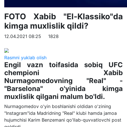
FOTO Xabib "El-Klassiko"da
kimga muxlislik qildi?
12.04.2021 08:25
1828
Rasmni yuklab olish
Engil vazn toifasida sobiq UFC
chempioni Xabib
Nurmagomedovning "Real" -
"Barselona" o'yinida kimga
muxlislik qilgani malum bo'ldi.
Nurmagomedov o'yin boshlanishi oldidan o'zining
"Instagram"ida Madridning "Real" klubi hamda jamoa
hujumchisi Karim Benzemani qo'llab-quvvatlovchi post
qoldirdi.