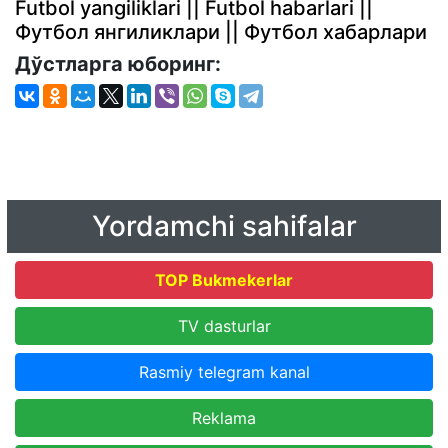
Futbol yangiliklari || Futbol habarlari ||
Футбол янгиликлари || Футбол хабарлари
Дўстларга юборинг:
Yordamchi sahifalar
TOP Bukmekerlar
TV dasturlar
Rasmiy telegram kanal
Reklama