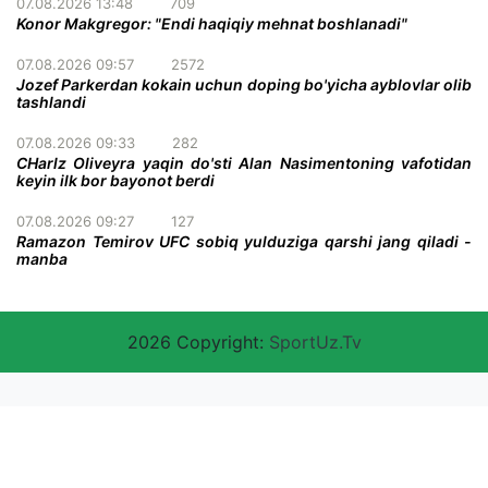
07.08.2026 13:48
709
Konor Makgregor: "Endi haqiqiy mehnat boshlanadi"
07.08.2026 09:57
2572
Jozef Parkerdan kokain uchun doping bo'yicha ayblovlar olib
tashlandi
07.08.2026 09:33
282
CHarlz Oliveyra yaqin do'sti Alan Nasimentoning vafotidan
keyin ilk bor bayonot berdi
07.08.2026 09:27
127
Ramazon Temirov UFC sobiq yulduziga qarshi jang qiladi -
manba
2026 Copyright:
SportUz.Tv