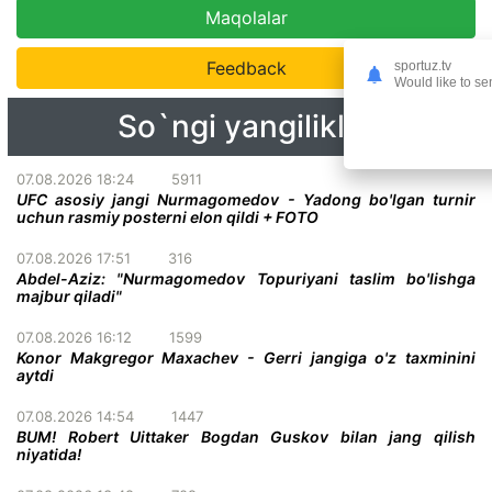
Maqolalar
Feedback
sportuz.tv
Would like to se
So`ngi yangiliklar
07.08.2026 18:24
5911
UFC asosiy jangi Nurmagomedov - Yadong bo'lgan turnir
uchun rasmiy posterni elon qildi + FOTO
07.08.2026 17:51
316
Abdel-Aziz: "Nurmagomedov Topuriyani taslim bo'lishga
majbur qiladi"
07.08.2026 16:12
1599
Konor Makgregor Maxachev - Gerri jangiga o'z taxminini
aytdi
07.08.2026 14:54
1447
BUM! Robert Uittaker Bogdan Guskov bilan jang qilish
niyatida!