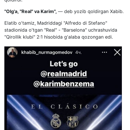
"Olg'a, "Real" va Karim",
— deb yozib qoldirgan Xabib.
Elatib o'tamiz, Madriddagi "Alfredo di Stefano"
stadionida o'tgan "Real" - "Barselona" uchrashuvida
"Qirollik klubi" 2:1 hisobida g'alaba qozongan edi.