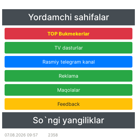
Yordamchi sahifalar
TOP Bukmekerlar
TV dasturlar
Rasmiy telegram kanal
Reklama
Maqolalar
Feedback
So`ngi yangiliklar
07.08.2026 09:57
2358