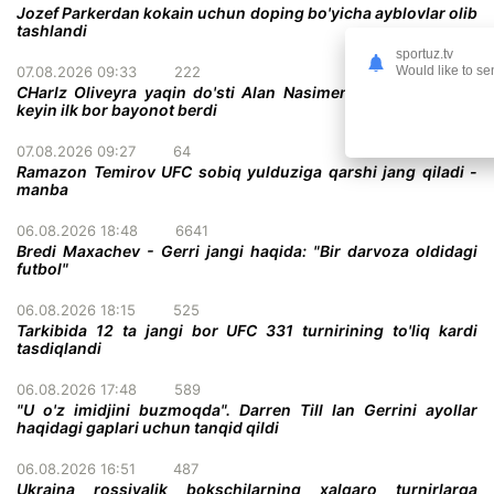
Jozef Parkerdan kokain uchun doping bo'yicha ayblovlar olib
tashlandi
sportuz.tv
Would like to se
07.08.2026 09:33
222
CHarlz Oliveyra yaqin do'sti Alan Nasimentoning vafotidan
keyin ilk bor bayonot berdi
07.08.2026 09:27
64
Ramazon Temirov UFC sobiq yulduziga qarshi jang qiladi -
manba
06.08.2026 18:48
6641
Bredi Maxachev - Gerri jangi haqida: "Bir darvoza oldidagi
futbol"
06.08.2026 18:15
525
Tarkibida 12 ta jangi bor UFC 331 turnirining to'liq kardi
tasdiqlandi
06.08.2026 17:48
589
"U o'z imidjini buzmoqda". Darren Till Ian Gerrini ayollar
haqidagi gaplari uchun tanqid qildi
06.08.2026 16:51
487
Ukraina rossiyalik bokschilarning xalqaro turnirlarga