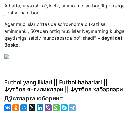
Albatta, u yaxshi o'yinchi, ammo u bilan bog'liq boshqa
jihatlar ham bor.
Agar muxlislar o'rtasida so'rovnoma o'tkazilsa,
aminmanki, 50%dan ortiq muxlislar Neymarning klubga
qaytishiga salbiy munosabatda bo'lishadi",
- deydi del
Boske.
Futbol yangiliklari || Futbol habarlari ||
Футбол янгиликлари || Футбол хабарлари
Дўстларга юборинг: