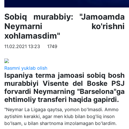
Sobiq murabbiy: "Jamoamda
Neymarni ko'rishni
xohlamasdim"
11.02.2021 13:23
1749
Rasmni yuklab olish
Ispaniya terma jamoasi sobiq bosh
murabbiyi Visente del Boske PSJ
forvardi Neymarning "Barselona"ga
ehtimoliy transferi haqida gapirdi.
"Neymar La Ligaga qaytsa, yomon bo'lmasdi. Ammo
aytishim kerakki, agar men klub bilan bog'liq inson
bo'lsam, u bilan shartnoma imzolamagan bo'lardim.