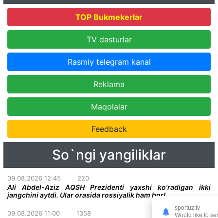
TOP Bukmekerlar
TV dasturlar
Rasmiy telegram kanal
Reklama
Maqolalar
Feedback
So`ngi yangiliklar
09.08.2026 12:45
220
Ali Abdel-Aziz AQSH Prezidenti yaxshi ko'radigan ikki
jangchini aytdi. Ular orasida rossiyalik ham bor!
sportuz.tv
09.08.2026 11:00
1358
Would like to se