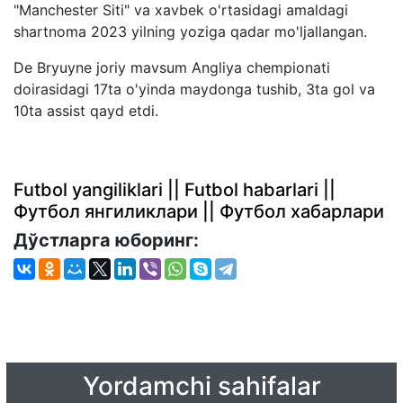
"Manchester Siti" va xavbek o'rtasidagi amaldagi
shartnoma 2023 yilning yoziga qadar mo'ljallangan.
De Bryuyne joriy mavsum Angliya chempionati
doirasidagi 17ta o'yinda maydonga tushib, 3ta gol va
10ta assist qayd etdi.
Futbol yangiliklari || Futbol habarlari ||
Футбол янгиликлари || Футбол хабарлари
Дўстларга юборинг:
Yordamchi sahifalar