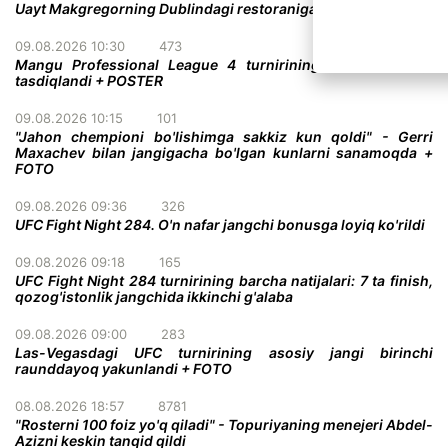
Uayt Makgregorning Dublindagi restoraniga tashrif buyurdi
09.08.2026 10:30
473
Mangu Professional League 4 turnirining yana bir jangi
tasdiqlandi + POSTER
09.08.2026 10:15
101
"Jahon chempioni bo'lishimga sakkiz kun qoldi" - Gerri
Maxachev bilan jangigacha bo'lgan kunlarni sanamoqda +
FOTO
09.08.2026 09:36
326
UFC Fight Night 284. O'n nafar jangchi bonusga loyiq ko'rildi
09.08.2026 09:18
165
UFC Fight Night 284 turnirining barcha natijalari: 7 ta finish,
qozog'istonlik jangchida ikkinchi g'alaba
09.08.2026 09:00
283
Las-Vegasdagi UFC turnirining asosiy jangi birinchi
raunddayoq yakunlandi + FOTO
08.08.2026 18:57
8781
"Rosterni 100 foiz yo'q qiladi" - Topuriyaning menejeri Abdel-
Azizni keskin tanqid qildi