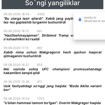
So`ngi yangiliklar
09.08.2026 18:54
4305
sportuz.tv
"Bu ularga tasir qilardi". Xabib jang paytida raqiblari bilan
Would like to se
tez-tez gaplashib turganini tushuntirdi
09.08.2026 18:12
441
"Hazillashmayapman". Striklend Tramp va Gitler o'rtasida
o'xshashlikni ko'rsatdi
09.08.2026 17:15
460
Xabib nima uchun Makgregorni hech qachon haqorat
qilmaganini tushuntirdi
09.08.2026 16:21
855
Ikki vaznda sobiq UFC chempioni promoushendagi
hakamlikni tanqid qildi
09.08.2026 15:36
811
Usik faoliyatidagi so'nggi jang haqida: "Bizda ikkita variant
bor"
09.08.2026 14:24
1753
"U bilan hammasi tamom bo'lgan". Overim Makgregor haqida