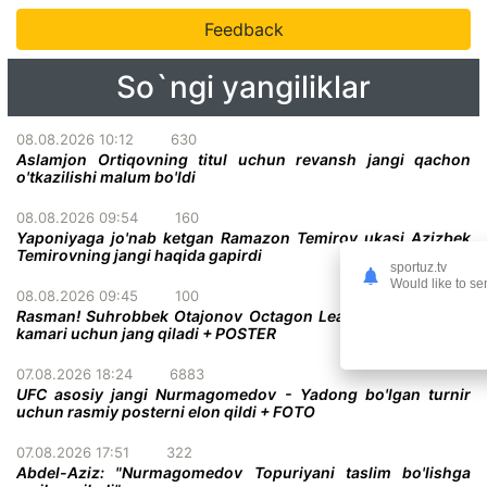
Feedback
So`ngi yangiliklar
08.08.2026 10:12
630
Aslamjon Ortiqovning titul uchun revansh jangi qachon
o'tkazilishi malum bo'ldi
08.08.2026 09:54
160
Yaponiyaga jo'nab ketgan Ramazon Temirov ukasi Azizbek
Temirovning jangi haqida gapirdi
sportuz.tv
Would like to se
08.08.2026 09:45
100
Rasman! Suhrobbek Otajonov Octagon League chempionlik
kamari uchun jang qiladi + POSTER
07.08.2026 18:24
6883
UFC asosiy jangi Nurmagomedov - Yadong bo'lgan turnir
uchun rasmiy posterni elon qildi + FOTO
07.08.2026 17:51
322
Abdel-Aziz: "Nurmagomedov Topuriyani taslim bo'lishga