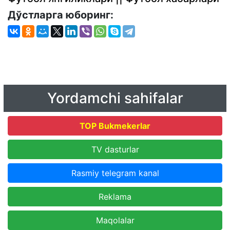
Дўстларга юборинг:
Yordamchi sahifalar
TOP Bukmekerlar
TV dasturlar
Rasmiy telegram kanal
Reklama
Maqolalar