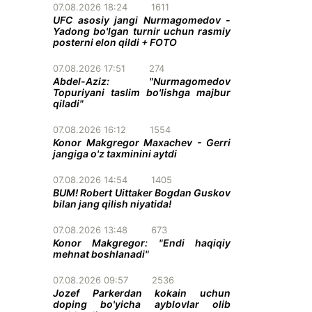
07.08.2026 18:24
1611
UFC asosiy jangi Nurmagomedov -
Yadong bo'lgan turnir uchun rasmiy
posterni elon qildi + FOTO
07.08.2026 17:51
274
Abdel-Aziz: "Nurmagomedov
Topuriyani taslim bo'lishga majbur
qiladi"
07.08.2026 16:12
1554
Konor Makgregor Maxachev - Gerri
jangiga o'z taxminini aytdi
07.08.2026 14:54
1405
BUM! Robert Uittaker Bogdan Guskov
bilan jang qilish niyatida!
07.08.2026 13:48
673
Konor Makgregor: "Endi haqiqiy
mehnat boshlanadi"
07.08.2026 09:57
2536
Jozef Parkerdan kokain uchun
doping bo'yicha ayblovlar olib