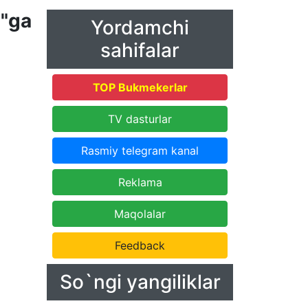
a"ga
Yordamchi
sahifalar
TOP Bukmekerlar
TV dasturlar
Rasmiy telegram kanal
Reklama
Maqolalar
Feedback
So`ngi yangiliklar