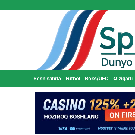
Bosh sahifa
Futbol
Boks/UFC
Qiziqarli