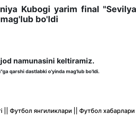
aniya Kubogi yarim final "Sevily
 mag'lub bo'ldi
jod namunasini keltiramiz.
"ga qarshi dastlabki o'yinda mag'lub bo'ldi.
rlari || Футбол янгиликлари || Футбол хабарлари