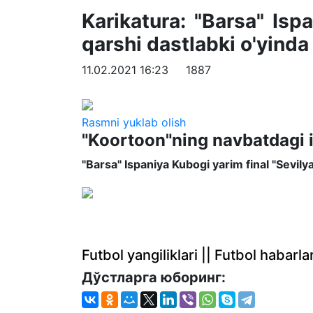
Karikatura: "Barsa" Isp
qarshi dastlabki o'yinda
11.02.2021 16:23
1887
Rasmni yuklab olish
"Koortoon"ning navbatdagi i
"Barsa" Ispaniya Kubogi yarim final "Sevilya
Futbol yangiliklari || Futbol haba
Дўстларга юборинг: