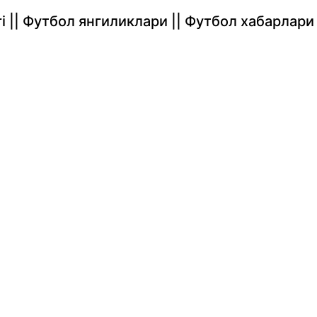
rlari || Футбол янгиликлари || Футбол хабарлари