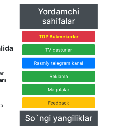
Yordamchi
sahifalar
TOP Bukmekerlar
lida
TV dasturlar
Rasmiy telegram kanal
ar
Reklama
ram
Maqolalar
Feedback
va
So`ngi yangiliklar