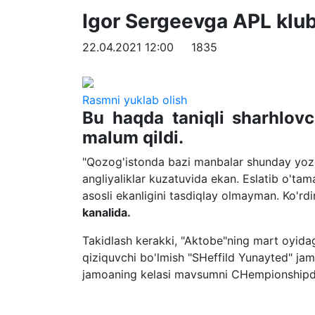
Igor Sergeevga APL klu
22.04.2021 12:00
1835
Rasmni yuklab olish
Bu haqda taniqli sharhlovc
malum qildi.
"Qozog'istonda bazi manbalar shunday yozd
angliyaliklar kuzatuvida ekan. Eslatib o'ta
asosli ekanligini tasdiqlay olmayman. Ko'rd
kanalida.
Takidlash kerakki, "Aktobe"ning mart oyidag
qiziquvchi bo'lmish "SHeffild Yunayted" j
jamoaning kelasi mavsumni CHempionshipda 