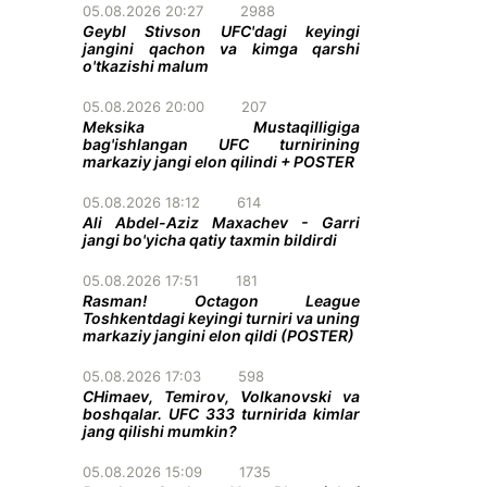
05.08.2026 20:27
2988
Geybl Stivson UFC'dagi keyingi
jangini qachon va kimga qarshi
o'tkazishi malum
05.08.2026 20:00
207
Meksika Mustaqilligiga
bag'ishlangan UFC turnirining
markaziy jangi elon qilindi + POSTER
05.08.2026 18:12
614
Ali Abdel-Aziz Maxachev - Garri
jangi bo'yicha qatiy taxmin bildirdi
05.08.2026 17:51
181
Rasman! Octagon League
Toshkentdagi keyingi turniri va uning
markaziy jangini elon qildi (POSTER)
05.08.2026 17:03
598
CHimaev, Temirov, Volkanovski va
boshqalar. UFC 333 turnirida kimlar
jang qilishi mumkin?
05.08.2026 15:09
1735