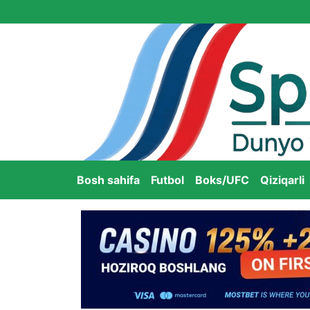
Bosh sahifa
Futbol
Boks/UFC
Qiziqarli