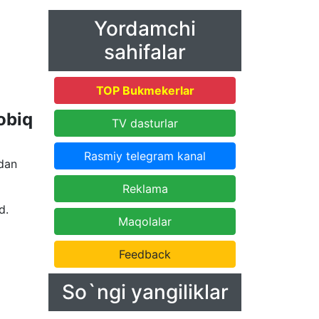
Yordamchi
sahifalar
TOP Bukmekerlar
obiq
TV dasturlar
Rasmiy telegram kanal
ndan
Reklama
d.
Maqolalar
Feedback
So`ngi yangiliklar