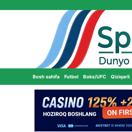
Bosh sahifa
Futbol
Boks/UFC
Qiziqarli