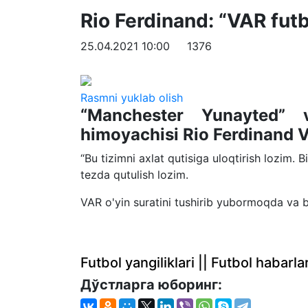
Rio Ferdinand: “VAR futb
25.04.2021 10:00
1376
Rasmni yuklab olish
“Manchester Yunayted” 
himoyachisi Rio Ferdinand VA
“Bu tizimni axlat qutisiga uloqtirish lozim.
tezda qutulish lozim.
VAR o'yin suratini tushirib yubormoqda va b
Futbol yangiliklari || Futbol haba
Дўстларга юборинг: