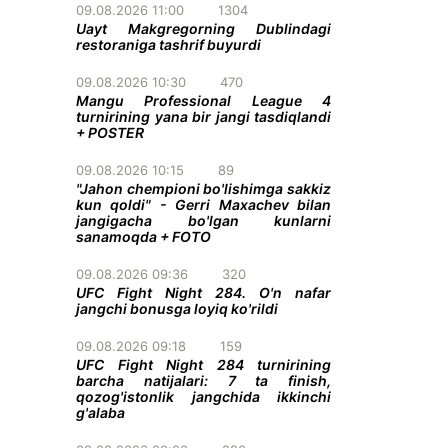
09.08.2026 11:00
1304
Uayt Makgregorning Dublindagi
restoraniga tashrif buyurdi
09.08.2026 10:30
470
Mangu Professional League 4
turnirining yana bir jangi tasdiqlandi
+ POSTER
09.08.2026 10:15
89
"Jahon chempioni bo'lishimga sakkiz
kun qoldi" - Gerri Maxachev bilan
jangigacha bo'lgan kunlarni
sanamoqda + FOTO
09.08.2026 09:36
320
UFC Fight Night 284. O'n nafar
jangchi bonusga loyiq ko'rildi
09.08.2026 09:18
159
UFC Fight Night 284 turnirining
barcha natijalari: 7 ta finish,
qozog'istonlik jangchida ikkinchi
g'alaba