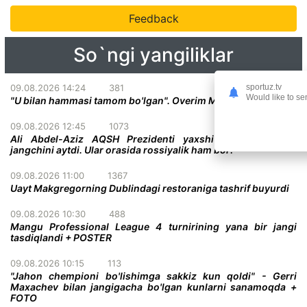
Feedback
So`ngi yangiliklar
09.08.2026 14:24
381
sportuz.tv
Would like to se
"U bilan hammasi tamom bo'lgan". Overim Makgregor haqida
09.08.2026 12:45
1073
Ali Abdel-Aziz AQSH Prezidenti yaxshi ko'radigan ikki
jangchini aytdi. Ular orasida rossiyalik ham bor!
09.08.2026 11:00
1367
Uayt Makgregorning Dublindagi restoraniga tashrif buyurdi
09.08.2026 10:30
488
Mangu Professional League 4 turnirining yana bir jangi
tasdiqlandi + POSTER
09.08.2026 10:15
113
"Jahon chempioni bo'lishimga sakkiz kun qoldi" - Gerri
Maxachev bilan jangigacha bo'lgan kunlarni sanamoqda +
FOTO