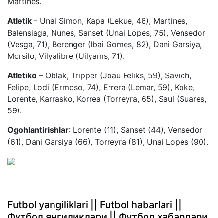
Martines.
Atletik
– Unai Simon, Kapa (Lekue, 46), Martines,
Balensiaga, Nunes, Sanset (Unai Lopes, 75), Vensedor
(Vesga, 71), Berenger (Ibai Gomes, 82), Dani Garsiya,
Morsilo, Vilyalibre (Uilyams, 71).
Atletiko
– Oblak, Tripper (Joau Feliks, 59), Savich,
Felipe, Lodi (Ermoso, 74), Errera (Lemar, 59), Koke,
Lorente, Karrasko, Korrea (Torreyra, 65), Saul (Suares,
59).
Ogohlantirishlar
: Lorente (11), Sanset (44), Vensedor
(61), Dani Garsiya (66), Torreyra (81), Unai Lopes (90).
Futbol yangiliklari || Futbol habarlari ||
Футбол янгиликлари || Футбол хабарлари