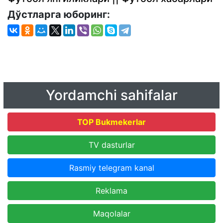
Дўстларга юборинг:
Yordamchi sahifalar
TOP Bukmekerlar
TV dasturlar
Rasmiy telegram kanal
Reklama
Maqolalar