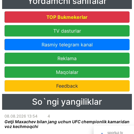
Yordamchi sahifalar
TOP Bukmekerlar
TV dasturlar
Rasmiy telegram kanal
Reklama
Maqolalar
Feedback
So`ngi yangiliklar
08.08.2026 13:54
4
Getji Maxachev bilan jang uchun UFC chempionlik kamaridan
voz kechmoqchi
sportuz.tv