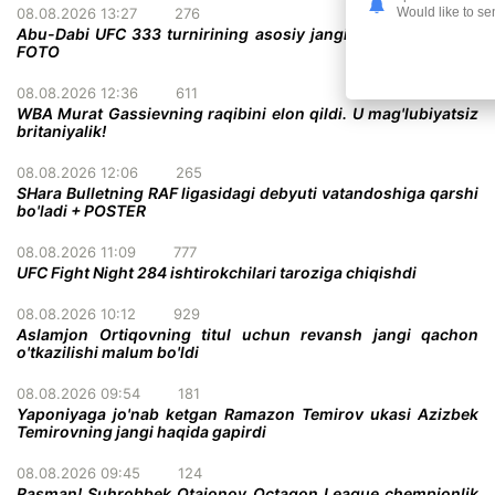
Would like to se
08.08.2026 13:27
276
Abu-Dabi UFC 333 turnirining asosiy jangi deyarli malum +
FOTO
08.08.2026 12:36
611
WBA Murat Gassievning raqibini elon qildi. U mag'lubiyatsiz
britaniyalik!
08.08.2026 12:06
265
SHara Bulletning RAF ligasidagi debyuti vatandoshiga qarshi
bo'ladi + POSTER
08.08.2026 11:09
777
UFC Fight Night 284 ishtirokchilari taroziga chiqishdi
08.08.2026 10:12
929
Aslamjon Ortiqovning titul uchun revansh jangi qachon
o'tkazilishi malum bo'ldi
08.08.2026 09:54
181
Yaponiyaga jo'nab ketgan Ramazon Temirov ukasi Azizbek
Temirovning jangi haqida gapirdi
08.08.2026 09:45
124
Rasman! Suhrobbek Otajonov Octagon League chempionlik