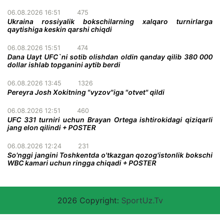
06.08.2026 16:51
475
Ukraina rossiyalik bokschilarning xalqaro turnirlarga
qaytishiga keskin qarshi chiqdi
06.08.2026 15:51
474
Dana Uayt UFC`ni sotib olishdan oldin qanday qilib 380 000
dollar ishlab topganini aytib berdi
06.08.2026 13:45
1326
Pereyra Josh Xokitning "vyzov"iga "otvet" qildi
06.08.2026 12:51
460
UFC 331 turniri uchun Brayan Ortega ishtirokidagi qiziqarli
jang elon qilindi + POSTER
06.08.2026 12:24
231
So'nggi jangini Toshkentda o'tkazgan qozog'istonlik bokschi
WBC kamari uchun ringga chiqadi + POSTER
2026 Copyright:
SportUz.Tv