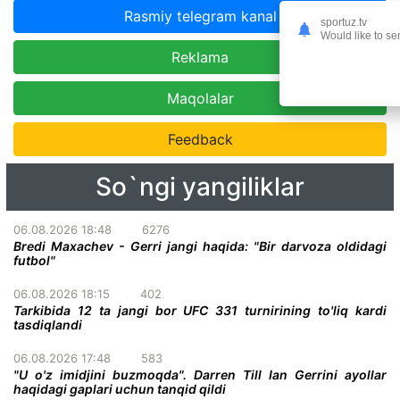
Rasmiy telegram kanal
sportuz.tv
Would like to se
Reklama
Maqolalar
Feedback
So`ngi yangiliklar
06.08.2026 18:48
6276
Bredi Maxachev - Gerri jangi haqida: "Bir darvoza oldidagi
futbol"
06.08.2026 18:15
402
Tarkibida 12 ta jangi bor UFC 331 turnirining to'liq kardi
tasdiqlandi
06.08.2026 17:48
583
"U o'z imidjini buzmoqda". Darren Till Ian Gerrini ayollar
haqidagi gaplari uchun tanqid qildi