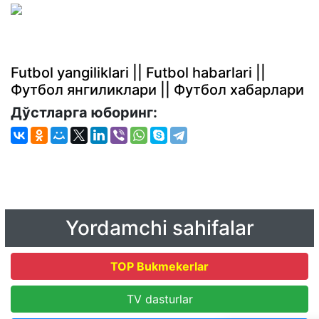
Futbol yangiliklari || Futbol habarlari ||
Футбол янгиликлари || Футбол хабарлари
Дўстларга юборинг:
Yordamchi sahifalar
TOP Bukmekerlar
TV dasturlar