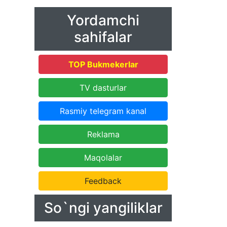
Yordamchi
sahifalar
TOP Bukmekerlar
TV dasturlar
Rasmiy telegram kanal
Reklama
Maqolalar
Feedback
So`ngi yangiliklar