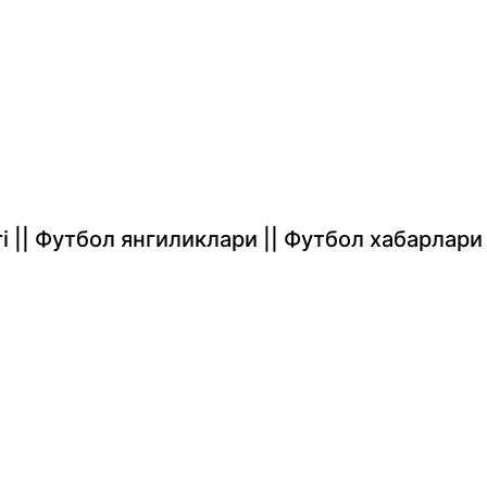
rlari || Футбол янгиликлари || Футбол хабарлари