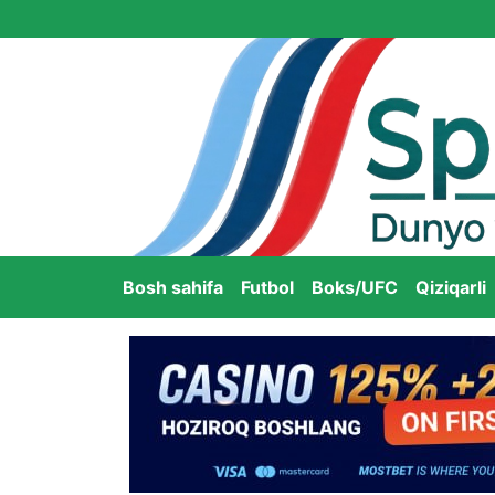
Bosh sahifa
Futbol
Boks/UFC
Qiziqarli