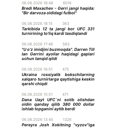
06.08.2026 18:48
6016
Bredi Maxachev - Gerri jangi haqida:
"Bir darvoza oldidagi futbol"
06.08.2026 18:15
363
Tarkibida 12 ta jangi bor UFC 331
turnirining to'liq kardi tasdiqlandi
06.08.2026 17:48
583
"U o'z imidjini buzmoqda". Darren Till
Ian Gerrini ayollar haqidagi gaplari
uchun tanqid qildi
06.08.2026 16:51
475
Ukraina rossiyalik bokschilarning
xalqaro turnirlarga qaytishiga keskin
qarshi chiqdi
06.08.2026 15:51
471
Dana Uayt UFC`ni sotib olishdan
oldin qanday qilib 380 000 dollar
ishlab topganini aytib berdi
06.08.2026 13:45
1326
Pereyra Josh Xokitning "vyzov"iga