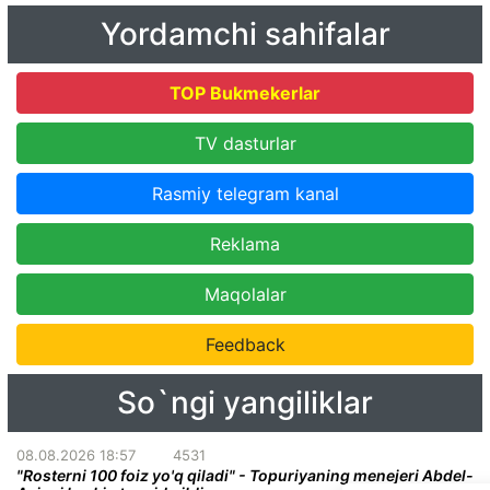
Yordamchi sahifalar
TOP Bukmekerlar
TV dasturlar
Rasmiy telegram kanal
Reklama
Maqolalar
Feedback
So`ngi yangiliklar
08.08.2026 18:57
4531
"Rosterni 100 foiz yo'q qiladi" - Topuriyaning menejeri Abdel-