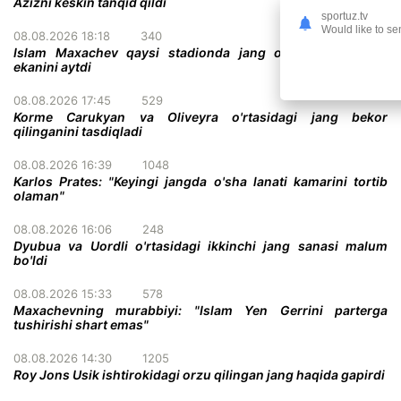
Azizni keskin tanqid qildi
sportuz.tv
Would like to se
08.08.2026 18:18
340
Islam Maxachev qaysi stadionda jang o'tkazish istagida
ekanini aytdi
08.08.2026 17:45
529
Korme Carukyan va Oliveyra o'rtasidagi jang bekor
qilinganini tasdiqladi
08.08.2026 16:39
1048
Karlos Prates: "Keyingi jangda o'sha lanati kamarini tortib
olaman"
08.08.2026 16:06
248
Dyubua va Uordli o'rtasidagi ikkinchi jang sanasi malum
bo'ldi
08.08.2026 15:33
578
Maxachevning murabbiyi: "Islam Yen Gerrini parterga
tushirishi shart emas"
08.08.2026 14:30
1205
Roy Jons Usik ishtirokidagi orzu qilingan jang haqida gapirdi