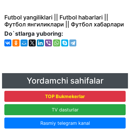
Futbol yangiliklari || Futbol habarlari ||
Футбол янгиликлари || Футбол хабарлари
Do`stlarga yuboring:
Yordamchi sahifalar
TOP Bukmekerlar
TV dasturlar
Rasmiy telegram kanal