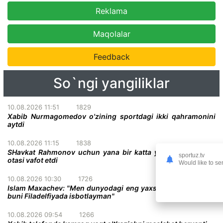
Reklama
Maqolalar
Feedback
So`ngi yangiliklar
10.08.2026 11:51
1829
Xabib Nurmagomedov o'zining sportdagi ikki qahramonini
aytdi
10.08.2026 11:15
1838
SHavkat Rahmonov uchun yana bir katta yo'qotish - uning
sportuz.tv
otasi vafot etdi
Would like to se
10.08.2026 10:30
1726
Islam Maxachev: "Men dunyodagi eng yaxshi jangchiman va
buni Filadelfiyada isbotlayman"
10.08.2026 09:54
1266