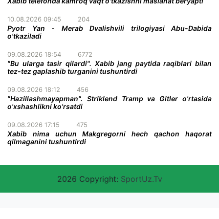
Xabib telefonda kamroq vaqt o'tkazishni maslahat beryapti
10.08.2026 09:45
204
Pyotr Yan - Merab Dvalishvili trilogiyasi Abu-Dabida
o'tkaziladi
09.08.2026 18:54
6772
"Bu ularga tasir qilardi". Xabib jang paytida raqiblari bilan
tez-tez gaplashib turganini tushuntirdi
09.08.2026 18:12
456
"Hazillashmayapman". Striklend Tramp va Gitler o'rtasida
o'xshashlikni ko'rsatdi
09.08.2026 17:15
475
Xabib nima uchun Makgregorni hech qachon haqorat
qilmaganini tushuntirdi
2026 Copyright:
SportUz.Tv