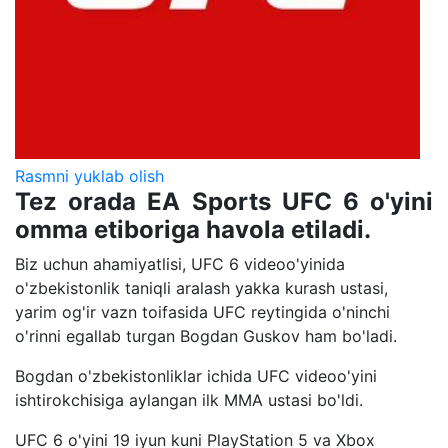
Rasmni yuklab olish
Tez orada EA Sports UFC 6 o'yini
omma etiboriga havola etiladi.
Biz uchun ahamiyatlisi, UFC 6 videoo'yinida
o'zbekistonlik taniqli aralash yakka kurash ustasi,
yarim og'ir vazn toifasida UFC reytingida o'ninchi
o'rinni egallab turgan Bogdan Guskov ham bo'ladi.
Bogdan o'zbekistonliklar ichida UFC videoo'yini
ishtirokchisiga aylangan ilk MMA ustasi bo'ldi.
UFC 6 o'yini 19 iyun kuni PlayStation 5 va Xbox