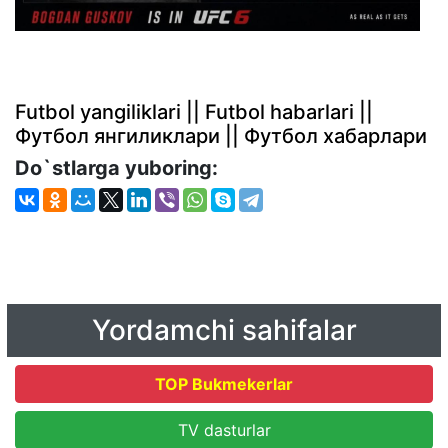
Futbol yangiliklari || Futbol habarlari ||
Футбол янгиликлари || Футбол хабарлари
Do`stlarga yuboring:
Yordamchi sahifalar
TOP Bukmekerlar
TV dasturlar