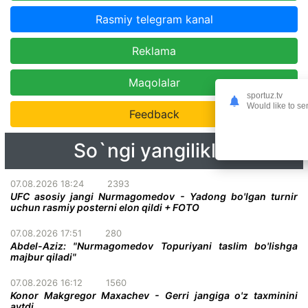
Rasmiy telegram kanal
Reklama
Maqolalar
sportuz.tv
Would like to se
Feedback
So`ngi yangiliklar
07.08.2026 18:24
2393
UFC asosiy jangi Nurmagomedov - Yadong bo'lgan turnir
uchun rasmiy posterni elon qildi + FOTO
07.08.2026 17:51
280
Abdel-Aziz: "Nurmagomedov Topuriyani taslim bo'lishga
majbur qiladi"
07.08.2026 16:12
1560
Konor Makgregor Maxachev - Gerri jangiga o'z taxminini
aytdi