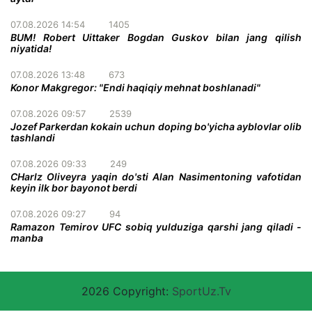
07.08.2026 14:54
1405
BUM! Robert Uittaker Bogdan Guskov bilan jang qilish
niyatida!
07.08.2026 13:48
673
Konor Makgregor: "Endi haqiqiy mehnat boshlanadi"
07.08.2026 09:57
2539
Jozef Parkerdan kokain uchun doping bo'yicha ayblovlar olib
tashlandi
07.08.2026 09:33
249
CHarlz Oliveyra yaqin do'sti Alan Nasimentoning vafotidan
keyin ilk bor bayonot berdi
07.08.2026 09:27
94
Ramazon Temirov UFC sobiq yulduziga qarshi jang qiladi -
manba
2026 Copyright:
SportUz.Tv