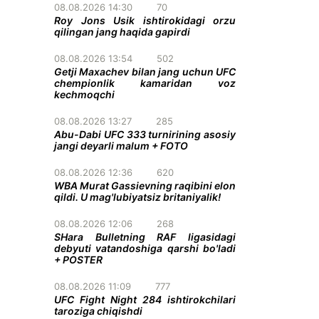
08.08.2026 14:30
70
Roy Jons Usik ishtirokidagi orzu
qilingan jang haqida gapirdi
08.08.2026 13:54
502
Getji Maxachev bilan jang uchun UFC
chempionlik kamaridan voz
kechmoqchi
08.08.2026 13:27
285
Abu-Dabi UFC 333 turnirining asosiy
jangi deyarli malum + FOTO
08.08.2026 12:36
620
WBA Murat Gassievning raqibini elon
qildi. U mag'lubiyatsiz britaniyalik!
08.08.2026 12:06
268
SHara Bulletning RAF ligasidagi
debyuti vatandoshiga qarshi bo'ladi
+ POSTER
08.08.2026 11:09
777
UFC Fight Night 284 ishtirokchilari
taroziga chiqishdi