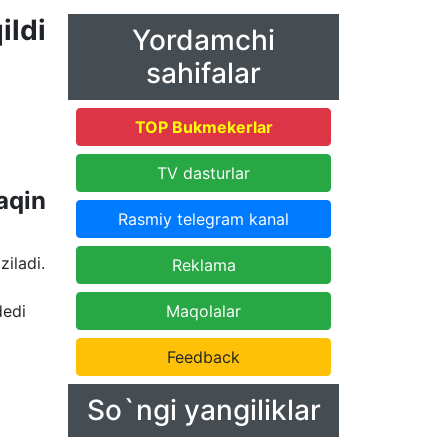
ildi
Yordamchi
sahifalar
TOP Bukmekerlar
TV dasturlar
aqin
Rasmiy telegram kanal
ziladi.
Reklama
dedi
Maqolalar
Feedback
So`ngi yangiliklar