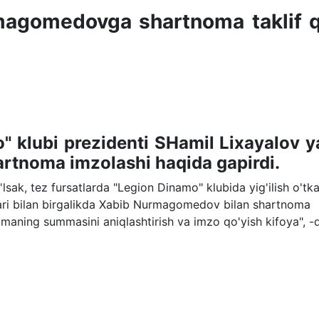
magomedovga shartnoma taklif q
" klubi prezidenti SHamil Lixayalov y
artnoma imzolashi haqida gapirdi.
lsak, tez fursatlarda "Legion Dinamo" klubida yig'ilish o'tka
ri bilan birgalikda Xabib Nurmagomedov bilan shartnoma
maning summasini aniqlashtirish va imzo qo'yish kifoya", -