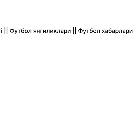
rlari || Футбол янгиликлари || Футбол хабарлари