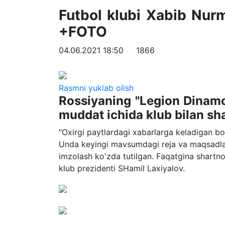
Futbol klubi Xabib Nur
+FOTO
04.06.2021 18:50
1866
Rasmni yuklab olish
Rossiyaning "Legion Dinamo
muddat ichida klub bilan sh
"Oxirgi paytlardagi xabarlarga keladigan bo'
Unda keyingi mavsumdagi reja va maqsadla
imzolash ko'zda tutilgan. Faqatgina shartno
klub prezidenti SHamil Laxiyalov.