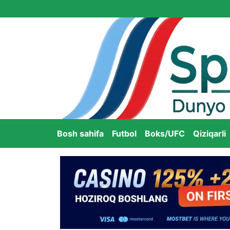
Bosh sahifa
Futbol
Boks/UFC
Qiziqarli