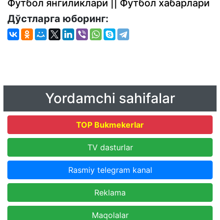
Футбол янгиликлари || Футбол хабарлари
Дўстларга юборинг:
Yordamchi sahifalar
TOP Bukmekerlar
TV dasturlar
Rasmiy telegram kanal
Reklama
Maqolalar