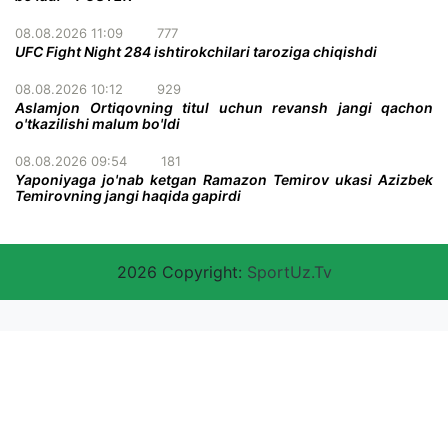
08.08.2026 11:09
777
UFC Fight Night 284 ishtirokchilari taroziga chiqishdi
08.08.2026 10:12
929
Aslamjon Ortiqovning titul uchun revansh jangi qachon
o'tkazilishi malum bo'ldi
08.08.2026 09:54
181
Yaponiyaga jo'nab ketgan Ramazon Temirov ukasi Azizbek
Temirovning jangi haqida gapirdi
2026 Copyright:
SportUz.Tv