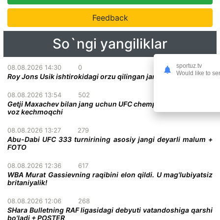
Feedback
So`ngi yangiliklar
sportuz.tv
08.08.2026 14:30
0
Would like to se
Roy Jons Usik ishtirokidagi orzu qilingan jang haqida gapirdi
08.08.2026 13:54
502
Getji Maxachev bilan jang uchun UFC chempionlik kamaridan
voz kechmoqchi
08.08.2026 13:27
279
Abu-Dabi UFC 333 turnirining asosiy jangi deyarli malum +
FOTO
08.08.2026 12:36
617
WBA Murat Gassievning raqibini elon qildi. U mag'lubiyatsiz
britaniyalik!
08.08.2026 12:06
268
SHara Bulletning RAF ligasidagi debyuti vatandoshiga qarshi
bo'ladi + POSTER