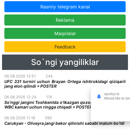
Rasmiy telegram kanal
Reklama
Maqolalar
Feedback
So`ngi yangiliklar
06.08.2026 12:51
244
UFC 331 turniri uchun Brayan Ortega ishtirokidagi qiziqarli
jang elon qilindi + POSTER
sportuz.tv
06.08.2026 12:24
174
Would like to se
So'nggi jangini Toshkentda o'tkazgan qozog'istonlik bokschi
WBC kamari uchun ringga chiqadi + POSTER
06.08.2026 11:18
590
Carukyan - Oliveyra jangi bekor qilinishi sababi malum bo'ldi