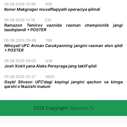
06.08.2026 10:48
408
Konor Makgregor muvaffaqiyatli operaciya qilindi
06.08.2026 10:18
235
Ramazon Temirov vaznida rasman chempionlik jangi
tasdiqlandi + POSTER
06.08.2026 09:48
198
Nihoyat! UFC Arman Carukyanning jangini rasman elon qildi
+ POSTER
06.08.2026 09:03
636
Josh Xokit yana Aleks Pereyraga jang taklif qildi
05.08.2026 20:27
4950
Geybl Stivson UFC'dagi keyingi jangini qachon va kimga
qarshi o'tkazishi malum
2026 Copyright:
SportUz.Tv