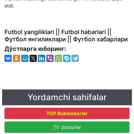
etdi.
Futbol yangiliklari || Futbol habarlari ||
Футбол янгиликлари || Футбол хабарлари
Дўстларга юборинг:
Yordamchi sahifalar
TOP Bukmekerlar
TV dasturlar