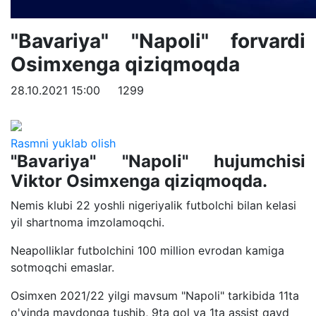
"Bavariya" "Napoli" forvardi
Osimxenga qiziqmoqda
28.10.2021 15:00
1299
Rasmni yuklab olish
"Bavariya" "Napoli" hujumchisi
Viktor Osimxenga qiziqmoqda.
Nemis klubi 22 yoshli nigeriyalik futbolchi bilan kelasi
yil shartnoma imzolamoqchi.
Neapolliklar futbolchini 100 million evrodan kamiga
sotmoqchi emaslar.
Osimxen 2021/22 yilgi mavsum "Napoli" tarkibida 11ta
o'yinda maydonga tushib, 9ta gol va 1ta assist qayd