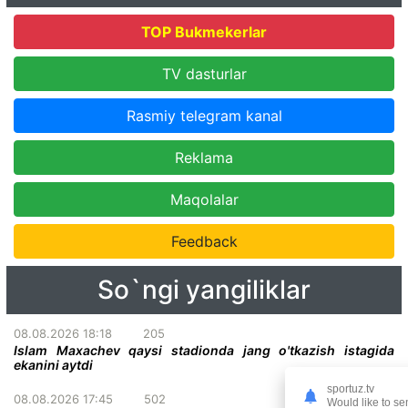
TOP Bukmekerlar
TV dasturlar
Rasmiy telegram kanal
Reklama
Maqolalar
Feedback
So`ngi yangiliklar
08.08.2026 18:18
205
Islam Maxachev qaysi stadionda jang o'tkazish istagida
ekanini aytdi
sportuz.tv
08.08.2026 17:45
502
Would like to se