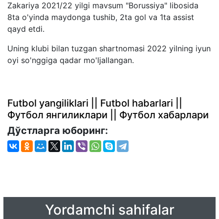
Zakariya 2021/22 yilgi mavsum "Borussiya" libosida
8ta o'yinda maydonga tushib, 2ta gol va 1ta assist
qayd etdi.
Uning klubi bilan tuzgan shartnomasi 2022 yilning iyun
oyi so'nggiga qadar mo'ljallangan.
Futbol yangiliklari || Futbol habarlari ||
Футбол янгиликлари || Футбол хабарлари
Дўстларга юборинг:
Yordamchi sahifalar