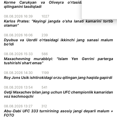
Korme Carukyan va Oliveyra o'rtasidagi jang bekor
qilinganini tasdiqladi
08.08.2026 16:39
1027
Karlos Prates: "Keyingi jangda o'sha lanati kamarini tortib
olaman"
08.08.2026 16:06
239
Dyubua va Uordli o'rtasidagi ikkinchi jang sanasi malum
bo'ldi
08.08.2026 15:33
566
Maxachevning murabbiyi: "Islam Yen Gerrini parterga
tushirishi shart emas"
08.08.2026 14:30
1199
Roy Jons Usik ishtirokidagi orzu qilingan jang haqida gapirdi
08.08.2026 13:54
541
Getji Maxachev bilan jang uchun UFC chempionlik kamaridan
voz kechmoqchi
08.08.2026 13:27
312
Abu-Dabi UFC 333 turnirining asosiy jangi deyarli malum +
FOTO