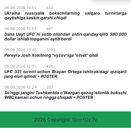
06.08.2026 16:51
454
Ukraina rossiyalik bokschilarning xalqaro turnirlarga
qaytishiga keskin qarshi chiqdi
06.08.2026 15:51
447
Dana Uayt UFC`ni sotib olishdan oldin qanday qilib 380 000
dollar ishlab topganini aytib berdi
06.08.2026 13:45
1299
Pereyra Josh Xokitning "vyzov"iga "otvet" qildi
06.08.2026 12:51
436
UFC 331 turniri uchun Brayan Ortega ishtirokidagi qiziqarli
jang elon qilindi + POSTER
06.08.2026 12:24
207
So'nggi jangini Toshkentda o'tkazgan qozog'istonlik bokschi
WBC kamari uchun ringga chiqadi + POSTER
2026 Copyright:
SportUz.Tv