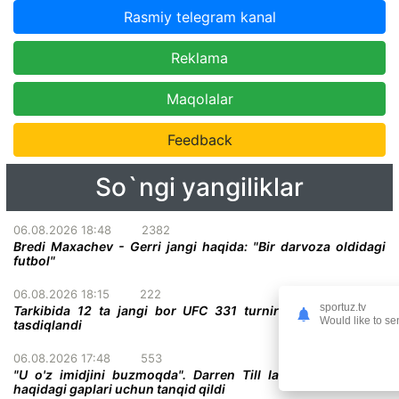
Rasmiy telegram kanal
Reklama
Maqolalar
Feedback
So`ngi yangiliklar
06.08.2026 18:48
2382
Bredi Maxachev - Gerri jangi haqida: "Bir darvoza oldidagi
futbol"
06.08.2026 18:15
222
sportuz.tv
Tarkibida 12 ta jangi bor UFC 331 turnirining to'liq kardi
Would like to se
tasdiqlandi
06.08.2026 17:48
553
"U o'z imidjini buzmoqda". Darren Till Ian Gerrini ayollar
haqidagi gaplari uchun tanqid qildi