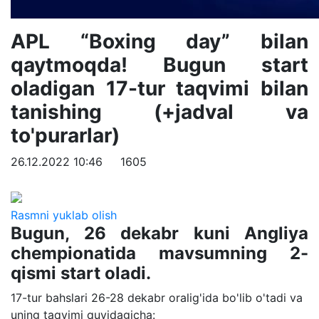
APL “Boxing day” bilan
qaytmoqda! Bugun start
oladigan 17-tur taqvimi bilan
tanishing (+jadval va
to'purarlar)
26.12.2022 10:46
1605
Rasmni yuklab olish
Bugun, 26 dekabr kuni Angliya
chempionatida mavsumning 2-
qismi start oladi.
17-tur bahslari 26-28 dekabr oralig'ida bo'lib o'tadi va
uning taqvimi quyidagicha: