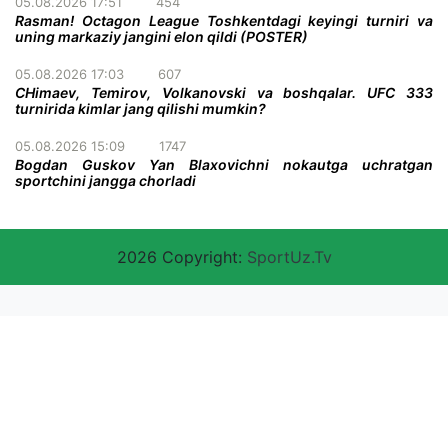
05.08.2026 17:51
454
Rasman! Octagon League Toshkentdagi keyingi turniri va
uning markaziy jangini elon qildi (POSTER)
05.08.2026 17:03
607
CHimaev, Temirov, Volkanovski va boshqalar. UFC 333
turnirida kimlar jang qilishi mumkin?
05.08.2026 15:09
1747
Bogdan Guskov Yan Blaxovichni nokautga uchratgan
sportchini jangga chorladi
2026 Copyright:
SportUz.Tv