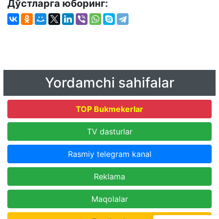
Дўстларга юборинг:
Yordamchi sahifalar
TOP Bukmekerlar
TV dasturlar
Rasmiy telegram kanal
Reklama
Maqolalar