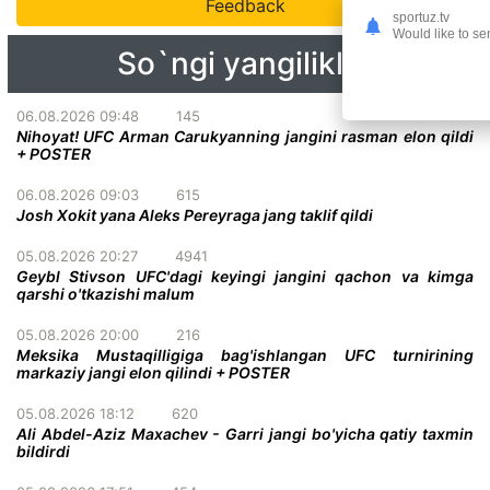
Feedback
sportuz.tv
Would like to se
So`ngi yangiliklar
06.08.2026 09:48
145
Nihoyat! UFC Arman Carukyanning jangini rasman elon qildi
+ POSTER
06.08.2026 09:03
615
Josh Xokit yana Aleks Pereyraga jang taklif qildi
05.08.2026 20:27
4941
Geybl Stivson UFC'dagi keyingi jangini qachon va kimga
qarshi o'tkazishi malum
05.08.2026 20:00
216
Meksika Mustaqilligiga bag'ishlangan UFC turnirining
markaziy jangi elon qilindi + POSTER
05.08.2026 18:12
620
Ali Abdel-Aziz Maxachev - Garri jangi bo'yicha qatiy taxmin
bildirdi