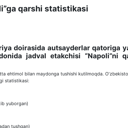
ga qarshi statistikasi
iya doirasida autsayderlar qatoriga y
onida jadval etakchisi “Napoli”ni q
 ehtimol bilan maydonga tushishi kutilmoqda. O'zbekisto
 statistikasi:
azib yuborgan)
radan tushgan)