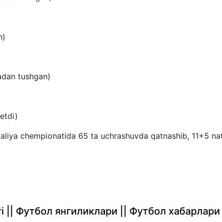
n)
radan tushgan)
etdi)
taliya chempionatida 65 ta uchrashuvda qatnashib, 11+5 na
rlari || Футбол янгиликлари || Футбол хабарлари