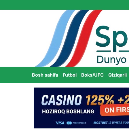
Bosh sahifa
Futbol
Boks/UFC
Qiziqarli