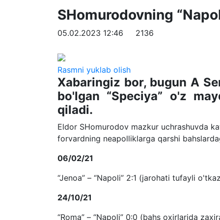
SHomurodovning “Napoli”
05.02.2023 12:46
2136
Rasmni yuklab olish
Xabaringiz bor, bugun A Ser
bo'lgan “Speciya” o'z mayd
qiladi.
Eldor SHomurodov mazkur uchrashuvda katta
forvardning neapolliklarga qarshi bahslardagi
06/02/21
“Jenoa” – “Napoli” 2:1 (jarohati tufayli o'tk
24/10/21
“Roma” – “Napoli” 0:0 (bahs oxirlarida zaxi