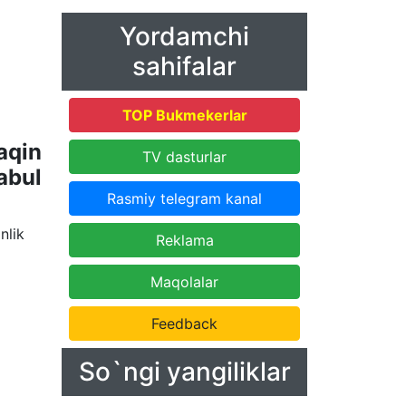
Yordamchi
sahifalar
TOP Bukmekerlar
aqin
TV dasturlar
abul
Rasmiy telegram kanal
nlik
Reklama
Maqolalar
Feedback
So`ngi yangiliklar