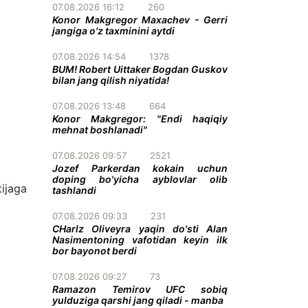
07.08.2026 16:12
260
Konor Makgregor Maxachev - Gerri
jangiga o'z taxminini aytdi
07.08.2026 14:54
1378
BUM! Robert Uittaker Bogdan Guskov
bilan jang qilish niyatida!
07.08.2026 13:48
664
Konor Makgregor: "Endi haqiqiy
mehnat boshlanadi"
07.08.2026 09:57
2521
Jozef Parkerdan kokain uchun
doping bo'yicha ayblovlar olib
tijaga
tashlandi
07.08.2026 09:33
231
CHarlz Oliveyra yaqin do'sti Alan
Nasimentoning vafotidan keyin ilk
bor bayonot berdi
07.08.2026 09:27
73
Ramazon Temirov UFC sobiq
yulduziga qarshi jang qiladi - manba