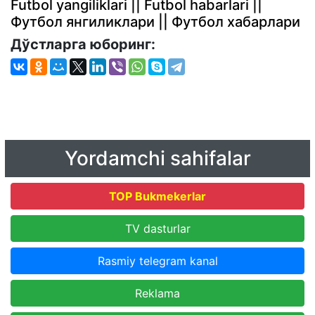
Futbol yangiliklari || Futbol habarlari ||
Футбол янгиликлари || Футбол хабарлари
Дўстларга юборинг:
Yordamchi sahifalar
TOP Bukmekerlar
TV dasturlar
Rasmiy telegram kanal
Reklama