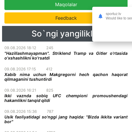
Maqolalar
sportuz.tv
Feedback
Would like to se
So`ngi yangiliklar
09.08.2026 18:12
245
"Hazillashmayapman". Striklend Tramp va Gitler o'rtasida
o'xshashlikni ko'rsatdi
09.08.2026 17:15
412
Xabib nima uchun Makgregorni hech qachon haqorat
qilmaganini tushuntirdi
09.08.2026 16:21
825
Ikki vaznda sobiq UFC chempioni promoushendagi
hakamlikni tanqid qildi
09.08.2026 15:36
787
Usik faoliyatidagi so'nggi jang haqida: "Bizda ikkita variant
bor"