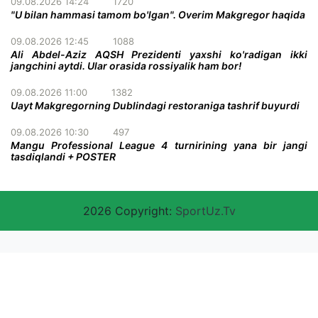
09.08.2026 14:24
1720
"U bilan hammasi tamom bo'lgan". Overim Makgregor haqida
09.08.2026 12:45
1088
Ali Abdel-Aziz AQSH Prezidenti yaxshi ko'radigan ikki
jangchini aytdi. Ular orasida rossiyalik ham bor!
09.08.2026 11:00
1382
Uayt Makgregorning Dublindagi restoraniga tashrif buyurdi
09.08.2026 10:30
497
Mangu Professional League 4 turnirining yana bir jangi
tasdiqlandi + POSTER
2026 Copyright:
SportUz.Tv