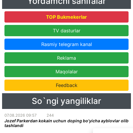
Yordamchi sahifalar
TOP Bukmekerlar
TV dasturlar
Rasmiy telegram kanal
Reklama
Maqolalar
Feedback
So`ngi yangiliklar
07.08.2026 09:57
244
Jozef Parkerdan kokain uchun doping bo'yicha ayblovlar olib
tashlandi