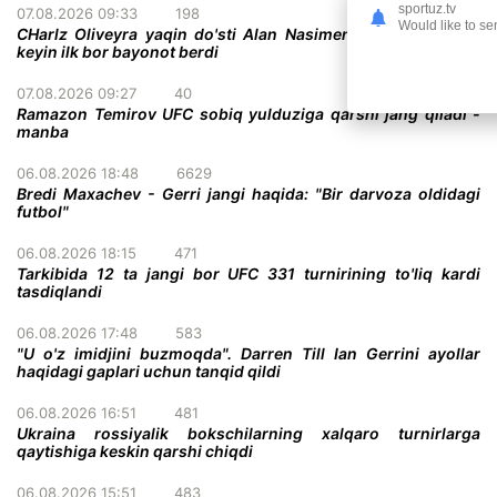
sportuz.tv
07.08.2026 09:33
198
Would like to se
CHarlz Oliveyra yaqin do'sti Alan Nasimentoning vafotidan
keyin ilk bor bayonot berdi
07.08.2026 09:27
40
Ramazon Temirov UFC sobiq yulduziga qarshi jang qiladi -
manba
06.08.2026 18:48
6629
Bredi Maxachev - Gerri jangi haqida: "Bir darvoza oldidagi
futbol"
06.08.2026 18:15
471
Tarkibida 12 ta jangi bor UFC 331 turnirining to'liq kardi
tasdiqlandi
06.08.2026 17:48
583
"U o'z imidjini buzmoqda". Darren Till Ian Gerrini ayollar
haqidagi gaplari uchun tanqid qildi
06.08.2026 16:51
481
Ukraina rossiyalik bokschilarning xalqaro turnirlarga
qaytishiga keskin qarshi chiqdi
06.08.2026 15:51
483