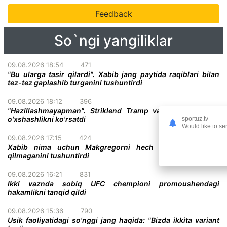
Feedback
So`ngi yangiliklar
09.08.2026 18:54
471
"Bu ularga tasir qilardi". Xabib jang paytida raqiblari bilan
tez-tez gaplashib turganini tushuntirdi
09.08.2026 18:12
396
"Hazillashmayapman". Striklend Tramp va Gitler o'rtasida
o'xshashlikni ko'rsatdi
sportuz.tv
Would like to se
09.08.2026 17:15
424
Xabib nima uchun Makgregorni hech qachon haqorat
qilmaganini tushuntirdi
09.08.2026 16:21
831
Ikki vaznda sobiq UFC chempioni promoushendagi
hakamlikni tanqid qildi
09.08.2026 15:36
790
Usik faoliyatidagi so'nggi jang haqida: "Bizda ikkita variant