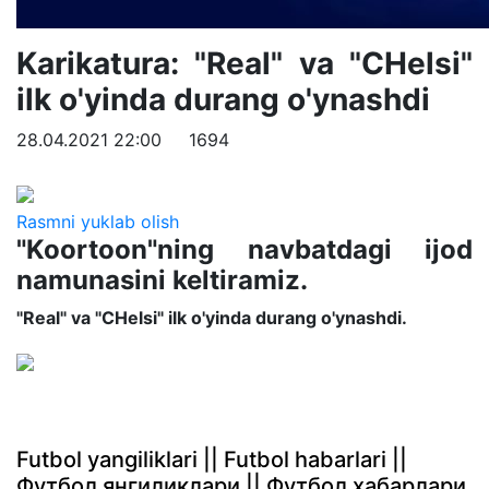
Karikatura: "Real" va "CHelsi"
ilk o'yinda durang o'ynashdi
28.04.2021 22:00
1694
Rasmni yuklab olish
"Koortoon"ning navbatdagi ijod
namunasini keltiramiz.
"Real" va "CHelsi" ilk o'yinda durang o'ynashdi.
Futbol yangiliklari || Futbol habarlari ||
Футбол янгиликлари || Футбол хабарлари