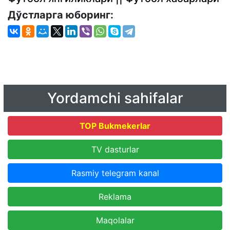
Дўстларга юборинг:
Yordamchi sahifalar
TOP Bukmekerlar
TV dasturlar
Rasmiy telegram kanal
Reklama
Maqolalar