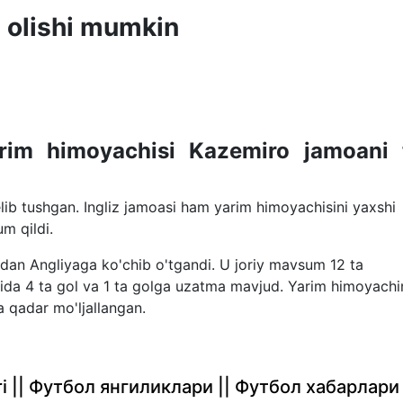
 olishi mumkin
rim himoyachisi Kazemiro jamoani 
lib tushgan. Ingliz jamoasi ham yarim himoyachisini yaxshi
um qildi.
"dan Angliyaga ko'chib o'tgandi. U joriy mavsum 12 ta
da 4 ta gol va 1 ta golga uzatma mavjud. Yarim himoyachi
 qadar mo'ljallangan.
rlari || Футбол янгиликлари || Футбол хабарлари