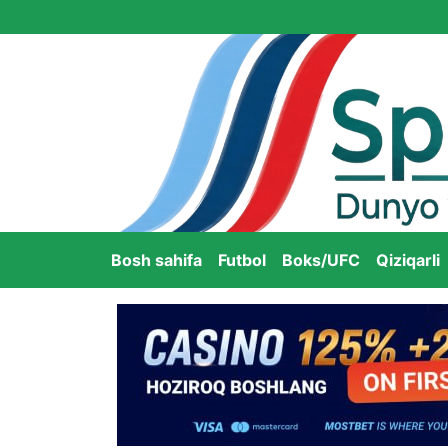
Bosh sahifa
Futbol
Boks/UFC
Qiziqarli