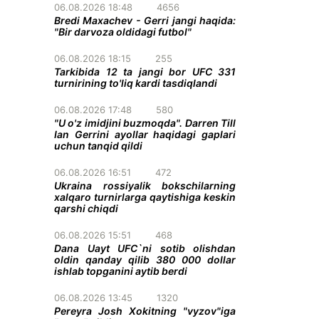
06.08.2026 18:48
4656
Bredi Maxachev - Gerri jangi haqida:
"Bir darvoza oldidagi futbol"
06.08.2026 18:15
255
Tarkibida 12 ta jangi bor UFC 331
turnirining to'liq kardi tasdiqlandi
06.08.2026 17:48
580
"U o'z imidjini buzmoqda". Darren Till
Ian Gerrini ayollar haqidagi gaplari
uchun tanqid qildi
06.08.2026 16:51
472
Ukraina rossiyalik bokschilarning
xalqaro turnirlarga qaytishiga keskin
qarshi chiqdi
06.08.2026 15:51
468
Dana Uayt UFC`ni sotib olishdan
oldin qanday qilib 380 000 dollar
ishlab topganini aytib berdi
06.08.2026 13:45
1320
Pereyra Josh Xokitning "vyzov"iga