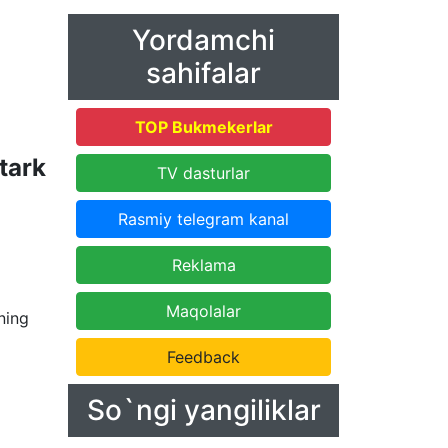
Yordamchi
sahifalar
TOP Bukmekerlar
tark
TV dasturlar
Rasmiy telegram kanal
Reklama
Maqolalar
ning
Feedback
So`ngi yangiliklar