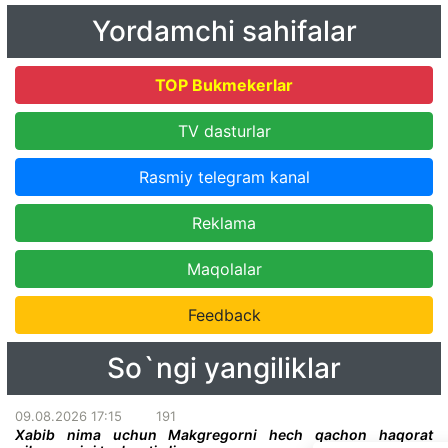
Yordamchi sahifalar
TOP Bukmekerlar
TV dasturlar
Rasmiy telegram kanal
Reklama
Maqolalar
Feedback
So`ngi yangiliklar
09.08.2026 17:15
191
Xabib nima uchun Makgregorni hech qachon haqorat