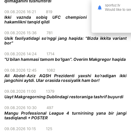
qilmaganini tushuntirdi
sportuz.tv
Would like to se
09.08.2026 16:21
819
Ikki vaznda sobiq UFC chempioni promoushendagi
hakamlikni tanqid qildi
09.08.2026 15:36
781
Usik faoliyatidagi so'nggi jang haqida: "Bizda ikkita variant
bor"
09.08.2026 14:24
1714
"U bilan hammasi tamom bo'lgan". Overim Makgregor haqida
09.08.2026 12:45
1082
Ali Abdel-Aziz AQSH Prezidenti yaxshi ko'radigan ikki
jangchini aytdi. Ular orasida rossiyalik ham bor!
09.08.2026 11:00
1379
Uayt Makgregorning Dublindagi restoraniga tashrif buyurdi
09.08.2026 10:30
497
Mangu Professional League 4 turnirining yana bir jangi
tasdiqlandi + POSTER
09.08.2026 10:15
125