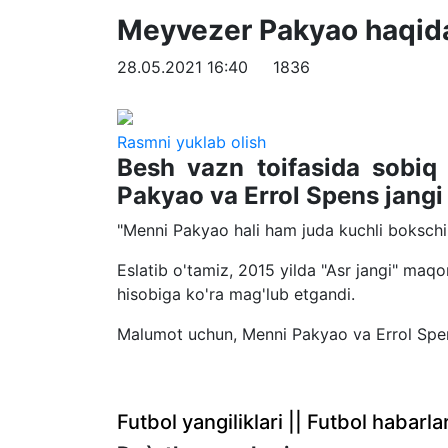
Meyvezer Pakyao haqida 
28.05.2021 16:40
1836
Rasmni yuklab olish
Besh vazn toifasida sobi
Pakyao va Errol Spens jangi h
"Menni Pakyao hali ham juda kuchli bokschi"
Eslatib o'tamiz, 2015 yilda "Asr jangi" m
hisobiga ko'ra mag'lub etgandi.
Malumot uchun, Menni Pakyao va Errol Spens
Futbol yangiliklari || Futbol haba