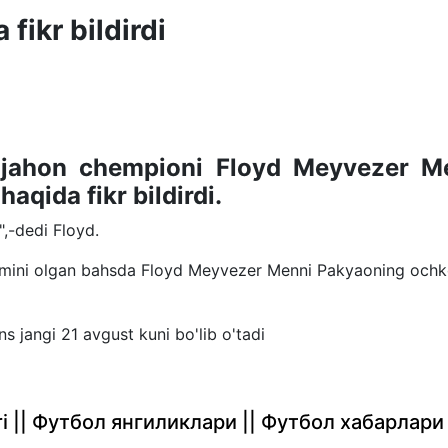
fikr bildirdi
q jahon chempioni Floyd Meyvezer M
aqida fikr bildirdi.
,-dedi Floyd.
aqomini olgan bahsda Floyd Meyvezer Menni Pakyaoning ochk
 jangi 21 avgust kuni bo'lib o'tadi
rlari || Футбол янгиликлари || Футбол хабарлари