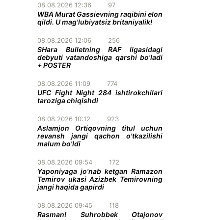
08.08.2026 12:36
97
WBA Murat Gassievning raqibini elon
qildi. U mag'lubiyatsiz britaniyalik!
08.08.2026 12:06
256
SHara Bulletning RAF ligasidagi
debyuti vatandoshiga qarshi bo'ladi
+ POSTER
08.08.2026 11:09
774
UFC Fight Night 284 ishtirokchilari
taroziga chiqishdi
08.08.2026 10:12
923
Aslamjon Ortiqovning titul uchun
revansh jangi qachon o'tkazilishi
malum bo'ldi
08.08.2026 09:54
172
Yaponiyaga jo'nab ketgan Ramazon
Temirov ukasi Azizbek Temirovning
jangi haqida gapirdi
08.08.2026 09:45
118
Rasman! Suhrobbek Otajonov