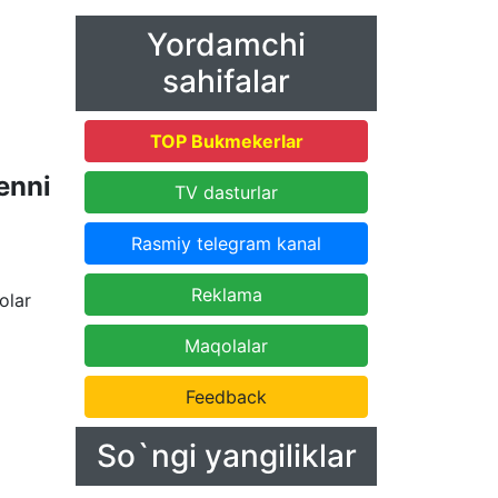
Yordamchi
sahifalar
TOP Bukmekerlar
enni
TV dasturlar
Rasmiy telegram kanal
Reklama
olar
Maqolalar
Feedback
So`ngi yangiliklar