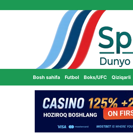
Bosh sahifa
Futbol
Boks/UFC
Qiziqarli