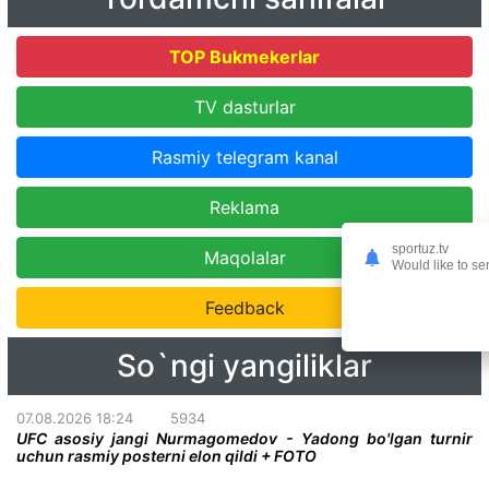
TOP Bukmekerlar
TV dasturlar
Rasmiy telegram kanal
Reklama
sportuz.tv
Maqolalar
Would like to se
Feedback
So`ngi yangiliklar
07.08.2026 18:24
5934
UFC asosiy jangi Nurmagomedov - Yadong bo'lgan turnir
uchun rasmiy posterni elon qildi + FOTO