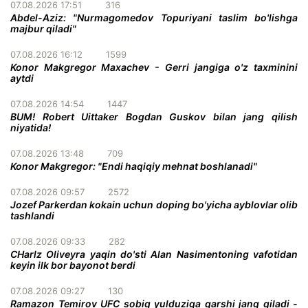
07.08.2026 17:51
316
Abdel-Aziz: "Nurmagomedov Topuriyani taslim bo'lishga
majbur qiladi"
07.08.2026 16:12
1599
Konor Makgregor Maxachev - Gerri jangiga o'z taxminini
aytdi
07.08.2026 14:54
1447
BUM! Robert Uittaker Bogdan Guskov bilan jang qilish
niyatida!
07.08.2026 13:48
709
Konor Makgregor: "Endi haqiqiy mehnat boshlanadi"
07.08.2026 09:57
2572
Jozef Parkerdan kokain uchun doping bo'yicha ayblovlar olib
tashlandi
07.08.2026 09:33
282
CHarlz Oliveyra yaqin do'sti Alan Nasimentoning vafotidan
keyin ilk bor bayonot berdi
07.08.2026 09:27
130
Ramazon Temirov UFC sobiq yulduziga qarshi jang qiladi -