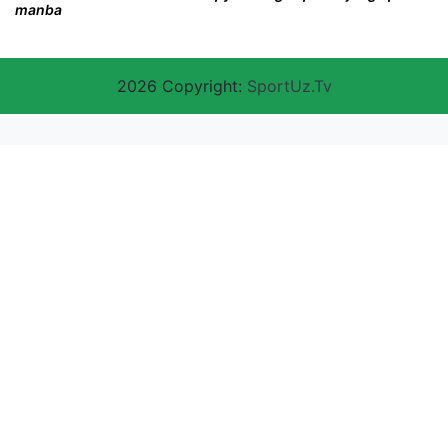
manba
2026 Copyright:
SportUz.Tv