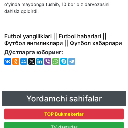
o'yinda maydonga tushib, 10 bor o'z darvozasini
dahlsiz qoldirdi.
Futbol yangiliklari || Futbol habarlari ||
Футбол янгиликлари || Футбол хабарлари
Дўстларга юборинг:
Yordamchi sahifalar
TOP Bukmekerlar
TV dasturlar