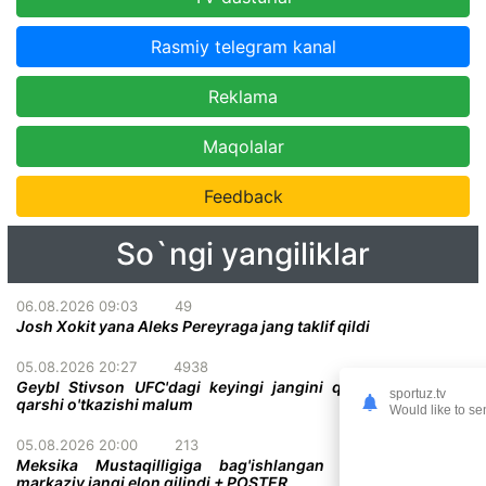
Rasmiy telegram kanal
Reklama
Maqolalar
Feedback
So`ngi yangiliklar
06.08.2026 09:03
49
Josh Xokit yana Aleks Pereyraga jang taklif qildi
05.08.2026 20:27
4938
Geybl Stivson UFC'dagi keyingi jangini qachon va kimga
sportuz.tv
qarshi o'tkazishi malum
Would like to se
05.08.2026 20:00
213
Meksika Mustaqilligiga bag'ishlangan UFC turnirining
markaziy jangi elon qilindi + POSTER