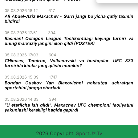
05.08.2026 18:12
617
Ali Abdel-Aziz Maxachev - Garri jangi bo'yicha qatiy taxmin
bildirdi
05.08.2026 17:51
394
Rasman! Octagon League Toshkentdagi keyingi turniri va
uning markaziy jangini elon qildi (POSTER)
05.08.2026 17:03
604
CHimaev, Temirov, Volkanovski va boshqalar. UFC 333
turnirida kimlar jang qilishi mumkin?
05.08.2026 15:09
1747
Bogdan Guskov Yan Blaxovichni nokautga uchratgan
sportchini jangga chorladi
05.08.2026 14:33
394
"U etarlicha ish qildi". Maxachev UFC chempioni faoliyatini
yakunlashi kerakligi haqida gapirdi
2026 Copyright:
SportUz.Tv